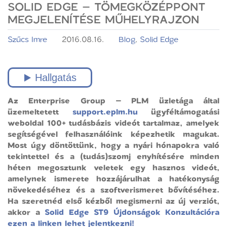
SOLID EDGE – TÖMEGKÖZÉPPONT
MEGJELENÍTÉSE MŰHELYRAJZON
Szűcs Imre
2016.08.16.
Blog
,
Solid Edge
Az Enterprise Group – PLM üzletága által
üzemeltetett
support.eplm.hu
ügyféltámogatási
weboldal 100+ tudásbázis videót tartalmaz, amelyek
segítségével felhasználóink képezhetik magukat.
Most úgy döntöttünk, hogy a nyári hónapokra való
tekintettel és a (tudás)szomj enyhítésére minden
héten megosztunk veletek egy hasznos videót,
amelynek ismerete hozzájárulhat a hatékonyság
növekedéséhez és a szoftverismeret bővítéséhez.
Ha szeretnéd első kézből megismerni az új verziót,
akkor a
Solid Edge ST9 Újdonságok Konzultációra
ezen a linken lehet jelentkezni!