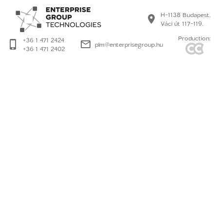
H-1138 Budapest,
Váci út 117-119.
Production:
+36 1 471 2424
plm@enterprisegroup.hu
+36 1 471 2402