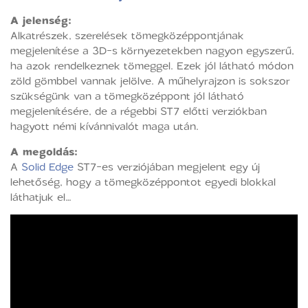
A jelenség:
Alkatrészek, szerelések tömegközéppontjának
megjelenítése a 3D-s környezetekben nagyon egyszerű,
ha azok rendelkeznek tömeggel. Ezek jól látható módon
zöld gömbbel vannak jelölve. A műhelyrajzon is sokszor
szükségünk van a tömegközéppont jól látható
megjelenítésére, de a régebbi ST7 előtti verziókban
hagyott némi kívánnivalót maga után.
A megoldás:
A
Solid Edge
ST7-es verziójában megjelent egy új
lehetőség, hogy a tömegközéppontot egyedi blokkal
láthatjuk el…