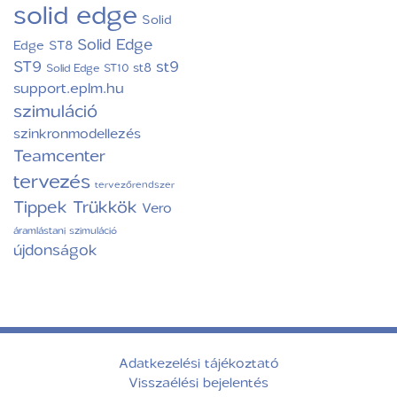
solid edge
Solid
Solid Edge
Edge ST8
ST9
st9
st8
Solid Edge ST10
support.eplm.hu
szimuláció
szinkronmodellezés
Teamcenter
tervezés
tervezőrendszer
Tippek Trükkök
Vero
áramlástani szimuláció
újdonságok
Adatkezelési tájékoztató
Visszaélési bejelentés