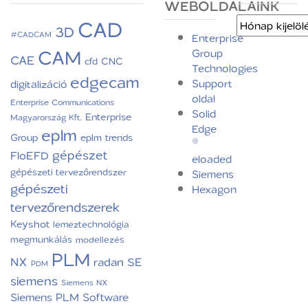
WEBOLDALAINK
CAD
Archívum
3D
#CADCAM
Enterprise
CAM
Group
CAE
CNC
cfd
Technologies
edgecam
Support
digitalizáció
oldal
Enterprise Communications
Solid
Enterprise
Magyarország Kft.
Edge
eplm
Group
eplm trends
®
gépészet
FloEFD
eloaded
gépészeti tervezőrendszer
Siemens
gépészeti
Hexagon
tervezőrendszerek
Keyshot
lemeztechnológia
megmunkálás
modellezés
PLM
NX
radan
SE
PDM
siemens
Siemens NX
Siemens PLM Software