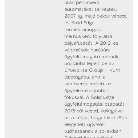
után pénznyerő
automatákat terveztett
2007-ig, majd ekkor váltott,
és Solid Edge
terméktámogató
mérnökként folytatta
pályafutását. A 2012-es
változások hatására
ügyféltámogató mérnök
pozícióba lépett be az
Enterprise Group – PLM
üzletágába, ahol a
szoftverek mellett az
ügyfelekre is jobban
fókuszál. A Solid Edge
ügyféltámogatási csapatát
2015-től vezeti, kollégáival
az a céljuk, hogy minél több
elégedett ügyfelet
tudhassanak a soraikban.
Feladatköre a kollégái