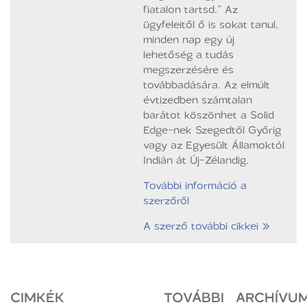
fiatalon tartsd.” Az
ügyfeleitől ő is sokat tanul,
minden nap egy új
lehetőség a tudás
megszerzésére és
továbbadására. Az elmúlt
évtizedben számtalan
barátot köszönhet a Solid
Edge-nek Szegedtől Győrig
vagy az Egyesült Államoktól
Indián át Új-Zélandig.
További információ a
szerzőről
A szerző további cikkei »
CIMKÉK
TOVÁBBI
ARCHÍVU