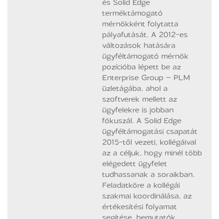
és Solid Edge
terméktámogató
mérnökként folytatta
pályafutását. A 2012-es
változások hatására
ügyféltámogató mérnök
pozícióba lépett be az
Enterprise Group – PLM
üzletágába, ahol a
szoftverek mellett az
ügyfelekre is jobban
fókuszál. A Solid Edge
ügyféltámogatási csapatát
2015-től vezeti, kollégáival
az a céljuk, hogy minél több
elégedett ügyfelet
tudhassanak a soraikban.
Feladatköre a kollégái
szakmai koordinálása, az
értékesítési folyamat
segítése, bemutatók