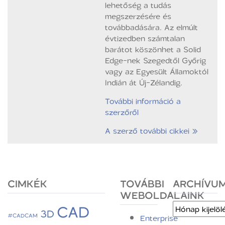
lehetőség a tudás
megszerzésére és
továbbadására. Az elmúlt
évtizedben számtalan
barátot köszönhet a Solid
Edge-nek Szegedtől Győrig
vagy az Egyesült Államoktól
Indián át Új-Zélandig.
További információ a
szerzőről
A szerző további cikkei »
CIMKÉK
TOVÁBBI
ARCHÍVU
WEBOLDALAINK
CAD
Archívum
3D
#CADCAM
Enterprise