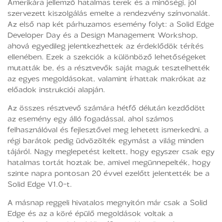
Amerikára jellemző hatalmas terek és a minőségi, jól
szervezett kiszolgálás emelte a rendezvény színvonalát.
Az első nap két párhuzamos esemény folyt: a Solid Edge
Developer Day és a Design Management Workshop,
ahová egyedileg jelentkezhettek az érdeklődök térítés
ellenében. Ezek a szekciók a különböző lehetőségeket
mutatták be, és a résztvevők saját maguk tesztelhették
az egyes megoldásokat, valamint írhattak makrókat az
előadok instrukciói alapján.
Az összes résztvevő számára hétfő délután kezdődött
az esemény egy álló fogadással, ahol számos
felhasználóval és fejlesztővel meg lehetett ismerkedni, a
régi barátok pedig üdvözölték egymást a világ minden
tájáról. Nagy meglepetést keltett, hogy egyszer csak egy
hatalmas tortát hoztak be, amivel megünnepelték, hogy
szinte napra pontosan 20 évvel ezelőtt jelentették be a
Solid Edge V1.0-t.
A másnap reggeli hivatalos megnyitón már csak a Solid
Edge és az a köré épülő megoldások voltak a