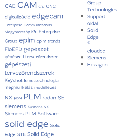
CAM
Group
CAE
CNC
cfd
Technologies
edgecam
Support
digitalizáció
oldal
Enterprise Communications
Solid
Enterprise
Magyarország Kft.
Edge
eplm
Group
eplm trends
®
gépészet
FloEFD
eloaded
gépészeti tervezőrendszer
Siemens
gépészeti
Hexagon
tervezőrendszerek
Keyshot
lemeztechnológia
megmunkálás
modellezés
PLM
NX
radan
SE
PDM
siemens
Siemens NX
Siemens PLM Software
solid edge
Solid
Solid Edge
Edge ST8