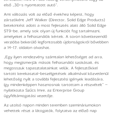
első „3D-s nyomtatott autó”.
Ami változás volt az előző évekhez képest, hogy
zárszóként Jeff Walker (Director, Solid Edge Products)
betekintést adott a most fejlesztés alatt álló Solid Edge
ST9-be, amely sok olyan új funkciót fog tartalmazni,
amelyeket a felhasználók kértek. A soron következendő
verzióba bekerülő legfontosabb újdonságokról bővebben
a 14-17. oldalon olvashat.
„Egy ilyen rendezvény számtalan lehetőséget ad arra,
hogy megismerjük mások felhasználói szokásait, és
megosszuk tapasztalatainkat velük. A fejlesztőkkel
tartott kerekasztal-beszélgetések alkalmával közvetlenül
lehetőség nyílt a további fejlesztési igények leadására,
így mindenképpen hasznosnak tartottam a részvételt” –
nyilatkozta Szűcs Imre, az Enterprise Group
ügyféltámogatási vezetője.
Az utolsó napon minden teremben szemináriumokon
vehettek részt a látogatók, folytatva az előző nap