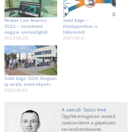
Realize Live America
Solid Edge –
2023 – beszámoló
Középpontban a
magyar szemszögből
hálómodell
2023.06.23.
2021.08.31.
Solid Edge 2024, Belgium,
új verzió, belső képzés
2023.10.02.
A szerző: Szűcs Imre
Ügyféltámogatási vezető,
szakterületei a gépészeti
tervezőrendszerek