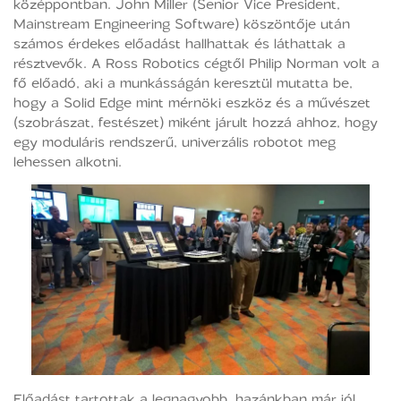
középpontban. John Miller (Senior Vice President,
Mainstream Engineering Software) köszöntője után
számos érdekes előadást hallhattak és láthattak a
résztvevők. A Ross Robotics cégtől Philip Norman volt a
fő előadó, aki a munkásságán keresztül mutatta be,
hogy a Solid Edge mint mérnöki eszköz és a művészet
(szobrászat, festészet) miként járult hozzá ahhoz, hogy
egy moduláris rendszerű, univerzális robotot meg
lehessen alkotni.
Előadást tartottak a legnagyobb, hazánkban már jól