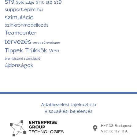
ST9
st9
st8
Solid Edge ST10
support.eplm.hu
szimuláció
szinkronmodellezés
Teamcenter
tervezés
tervezőrendszer
Tippek Trükkök
Vero
áramlástani szimuláció
újdonságok
Adatkezelési tájékoztató
Visszaélési bejelentés
H-1138 Budapest,
Váci út 117-119.