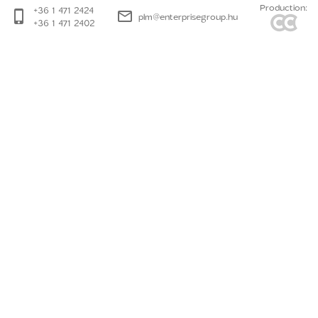
Production:
+36 1 471 2424
plm@enterprisegroup.hu
+36 1 471 2402