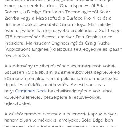
ismert partnerek is, mint a Quadrispace- től Brian
Roberts, a Design Simulation Technologiestől Scatt
Ziemba vagy a Microsofttól a Surface Pro 4-et és a
Surface Bookot bemutató Simon Floyd. Mint minden
évben, így idén is a legnagyobb érdeklődés a Solid Edge
ST8 bemutatását övezte, amelyet Dan Staples (Vice
President, Mainstream Engineering) és Craig Ruchti
(Applications Engineer) dialógusa tett egyedivé és igazán
élvezhetővé.
A rendezvény további részében szemináriumok voltak –
összesen 75 darab, ami az ismeretbővítést segítette elő
különböző témákban, mint például szinkronmodellezés,
tippek és trükkök, adatkezelés. Az esti vacsora a
helyi
Cincinnati Reds
baseballstadionjában volt, ahol
kötetlenül lehetett beszélgetni a résztvevőkkel,
fejlesztőkkel.
A kiállítóteremben nemcsak a partnerek kaptak helyet,
hanem olyan termékek is, amelyeket Solid Edge-ben
terveztek, mint a Pata Racing versenymotora vagy az