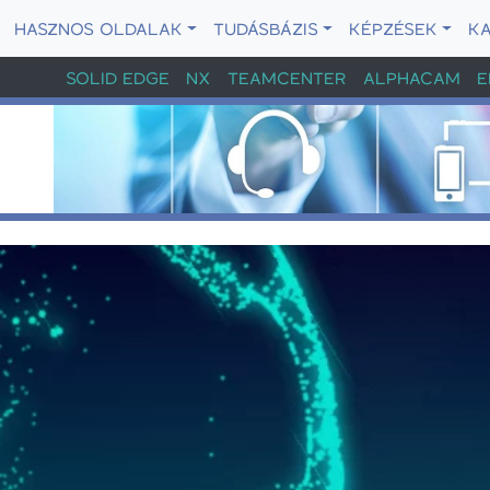
HASZNOS OLDALAK
TUDÁSBÁZIS
KÉPZÉSEK
K
SOLID EDGE
NX
TEAMCENTER
ALPHACAM
E