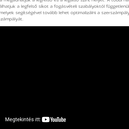
atjuk a legfelső síkot a fogásvételi szabályoktól függetlenül
 melyek segítségével tovább lehet optimalizálni a szerszámp
számpályát.