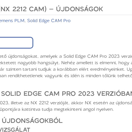
(NX 2212 CAM) – ÚJDONSÁGOK
iemens PLM
,
Solid Edge CAM Pro
ő újdonságokat, amelyek a Solid Edge CAM Pro 2023 verziójá
fektetett nagyobb hangsúlyt. Nehéz amellett is elmenni, hog
ár szinten tartani tudjuk a korábban elért eredményeinket. 
n rendíthetetlenek vagyunk és idén is minden tőlünk telhető
SOLID EDGE CAM PRO 2023 VERZIÓBA
2023, illetve az NX 2212 verzióját, akkor NX esetén az újdo
ontjára kattintva tudja megtekinteni angol nyelven.
AS ÚJDONSÁGOKBÓL
VIZSGÁLAT