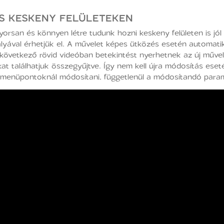
ÁS KESKENY FELÜLETEKEN
rsan és könnyen létre tudunk hozni keskeny felületen is jól 
lyával érhetjük el. A művelet képes ütközés esetén automatiku
következő rövid videóban betekintést nyerhetnek az új művel
kat találhatjuk összegyűjtve. Így nem kell újra módosítás ese
t menüpontoknál módosítani, függetlenül a módosítandó param