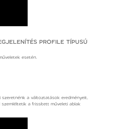
GJELENÍTÉS PROFILE TÍPUSÚ
műveletek esetén.
ni szeretnénk a változtatások eredményeit,
emléltetik a frissített műveleti ablak