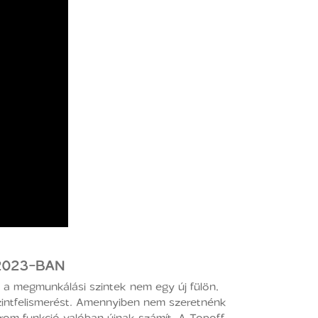
2023-BAN
n a megmunkálási szintek nem egy új fülön,
zintfelismerést. Amennyiben nem szeretnénk
árom funkció valóban újnak számít. A Topoff