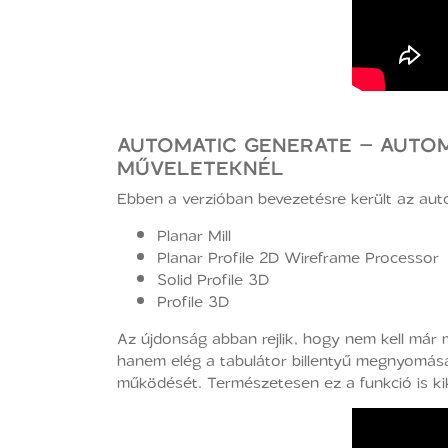
AUTOMATIC GENERATE – AUTOM
MŰVELETEKNÉL
Ebben a verzióban bevezetésre került az aut
Planar Mill
Planar Profile 2D Wireframe Processor
Solid Profile 3D
Profile 3D
Az újdonság abban rejlik, hogy nem kell már 
hanem elég a tabulátor billentyű megnyomása 
működését. Természetesen ez a funkció is kik