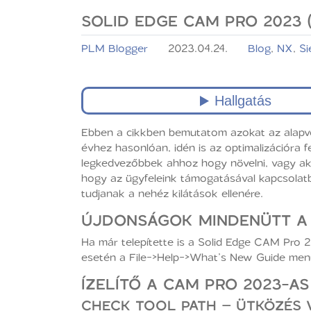
SOLID EDGE CAM PRO 2023 
PLM Blogger
2023.04.24.
Blog
,
NX
,
S
Ebben a cikkben bemutatom azokat az alapvet
évhez hasonlóan, idén is az optimalizációra 
legkedvezőbbek ahhoz hogy növelni, vagy ak
hogy az ügyfeleink támogatásával kapcsolatba
tudjanak a nehéz kilátások ellenére.
ÚJDONSÁGOK MINDENÜTT A 
Ha már telepítette is a Solid Edge CAM Pro 
esetén a File->Help->What’s New Guide menüp
ÍZELÍTŐ A CAM PRO 2023-
CHECK TOOL PATH – ÜTKÖZÉS 