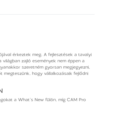
val érkeztek meg. A fejlesztések a tavalyi
y a világban zajló események nem éppen a
Ugyanakkor szeretném gyorsan megjegyezni,
t megteszünk, hogy vállalkozásaik fejlődni
N
nságokat a What’s New fülön, míg CAM Pro