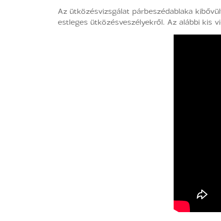
Az ütközésvizsgálat párbeszédablaka kibővült
estleges ütközésveszélyekről. Az alábbi kis