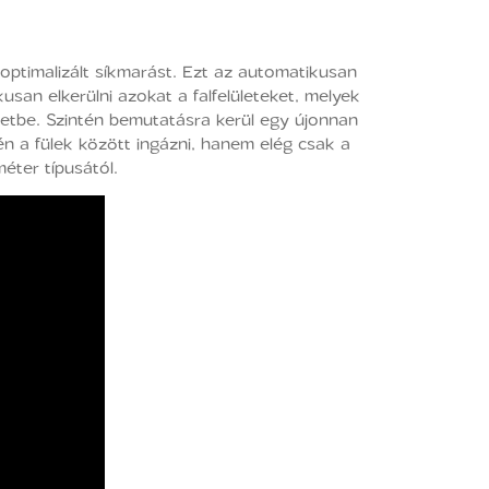
optimalizált síkmarást. Ezt az automatikusan
san elkerülni azokat a falfelületeket, melyek
etbe. Szintén bemutatásra kerül egy újonnan
tén a fülek között ingázni, hanem elég csak a
éter típusától.