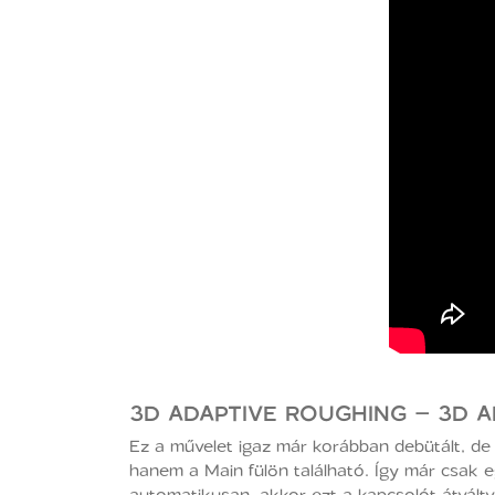
3D ADAPTIVE ROUGHING – 3D A
Ez a művelet igaz már korábban debütált, de m
hanem a Main fülön található. Így már csak 
automatikusan, akkor ezt a kapcsolót átváltv