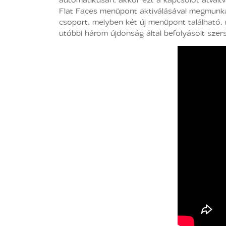
Flat Faces menüpont aktiválásával megmunkálh
csoport, melyben két új menüpont található,
utóbbi három újdonság által befolyásolt szer