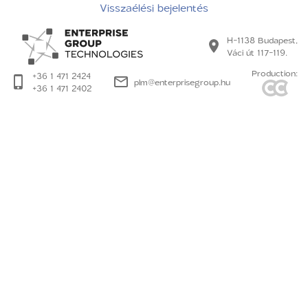
Visszaélési bejelentés
H-1138 Budapest,
Váci út 117-119.
Production:
+36 1 471 2424
plm@enterprisegroup.hu
+36 1 471 2402