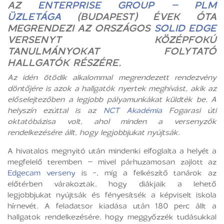
AZ
ENTERPRISE GROUP – PLM
ÜZLETÁGA
(BUDAPEST) ÉVEK ÓTA
MEGRENDEZI AZ ORSZÁGOS
SOLID EDGE
VERSENYT KÖZÉPFOKÚ
TANULMÁNYOKAT FOLYTATÓ
HALLGATÓK RÉSZÉRE.
Az idén ötödik alkalommal megrendezett rendezvény
döntőjére is azok a hallgatók nyertek meghívást, akik az
előselejtezőben a legjobb pályamunkákat küldték be. A
helyszín ezúttal is az
NCT Akadémia
Fogarasi úti
oktatóbázisa volt, ahol minden a versenyzők
rendelkezésére állt, hogy legjobbjukat nyújtsák.
A hivatalos megnyitó után mindenki elfoglalta a helyét a
megfelelő teremben – mivel párhuzamosan zajlott az
Edgecam verseny
is -, míg a felkészítő tanárok az
előtérben várakoztak, hogy diákjaik a lehető
legjobbjukat nyújtsák és fényesítsék a képviselt iskola
hírnevét. A feladatsor kiadása után 180 perc állt a
hallgatok rendelkezésére, hogy meggyőzzék tudásukkal