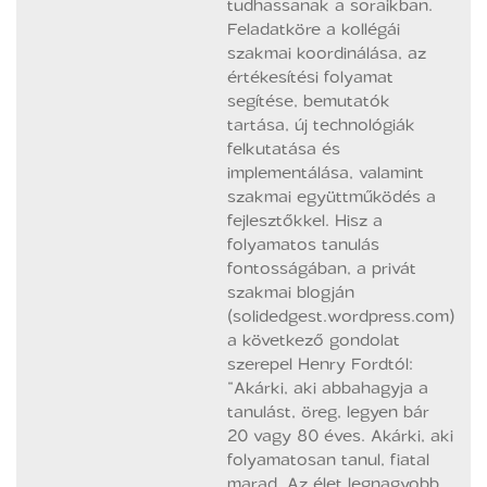
tudhassanak a soraikban.
Feladatköre a kollégái
szakmai koordinálása, az
értékesítési folyamat
segítése, bemutatók
tartása, új technológiák
felkutatása és
implementálása, valamint
szakmai együttműködés a
fejlesztőkkel. Hisz a
folyamatos tanulás
fontosságában, a privát
szakmai blogján
(solidedgest.wordpress.com)
a következő gondolat
szerepel Henry Fordtól:
“Akárki, aki abbahagyja a
tanulást, öreg, legyen bár
20 vagy 80 éves. Akárki, aki
folyamatosan tanul, fiatal
marad. Az élet legnagyobb