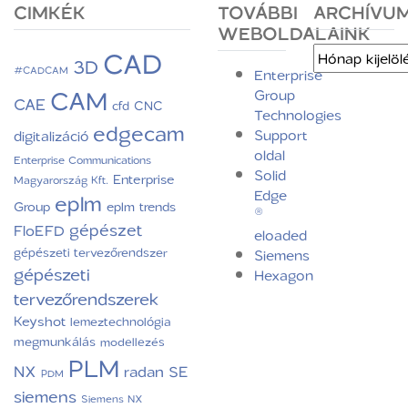
CIMKÉK
TOVÁBBI
ARCHÍVU
WEBOLDALAINK
CAD
Archívum
3D
#CADCAM
Enterprise
CAM
Group
CAE
CNC
cfd
Technologies
edgecam
Support
digitalizáció
oldal
Enterprise Communications
Solid
Enterprise
Magyarország Kft.
Edge
eplm
Group
eplm trends
®
gépészet
FloEFD
eloaded
gépészeti tervezőrendszer
Siemens
gépészeti
Hexagon
tervezőrendszerek
Keyshot
lemeztechnológia
megmunkálás
modellezés
PLM
NX
radan
SE
PDM
siemens
Siemens NX