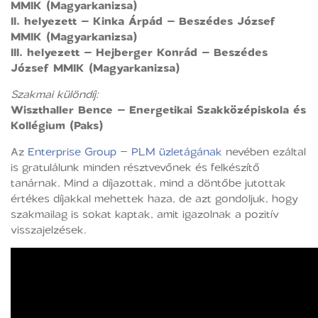
MMIK (Magyarkanizsa)
II. helyezett – Kinka Árpád – Beszédes József
MMIK (Magyarkanizsa)
III. helyezett – Hejberger Konrád – Beszédes
József MMIK (Magyarkanizsa)
Szakmai különdíj:
Wiszthaller Bence – Energetikai Szakközépiskola és
Kollégium (Paks)
Az
Enterprise Group – PLM üzletágának
nevében ezáltal
is gratulálunk minden résztvevőnek és felkészítő
tanárnak. Mind a díjazottak, mind a döntőbe jutottak
értékes díjakkal mehettek haza, de azt gondoljuk, hogy
szakmailag is sokat kaptak, amit igazolnak a pozitív
visszajelzések.