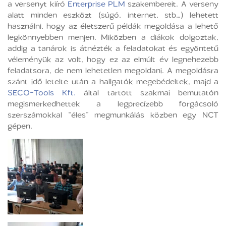
a versenyt kiíró
Enterprise PLM
szakembereit. A verseny
alatt minden eszközt (súgó, internet, stb…) lehetett
használni, hogy az életszerű példák megoldása a lehető
legkönnyebben menjen. Miközben a diákok dolgoztak,
addig a tanárok is átnézték a feladatokat és egyöntetű
véleményük az volt, hogy ez az elmúlt év legnehezebb
feladatsora, de nem lehetetlen megoldani. A megoldásra
szánt idő letelte után a hallgatók megebédeltek, majd a
SECO-Tools Kft.
által tartott szakmai bemutatón
megismerkedhettek a legprecízebb forgácsoló
szerszámokkal “éles” megmunkálás közben egy NCT
gépen.