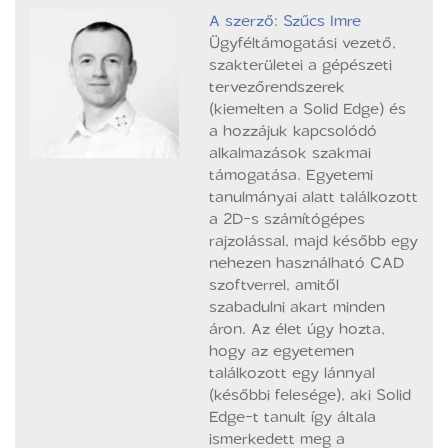
A szerző: Szűcs Imre
Ügyféltámogatási vezető,
szakterületei a gépészeti
tervezőrendszerek
(kiemelten a Solid Edge) és
a hozzájuk kapcsolódó
alkalmazások szakmai
támogatása. Egyetemi
tanulmányai alatt találkozott
a 2D-s számítógépes
rajzolással, majd később egy
nehezen használható CAD
szoftverrel, amitől
szabadulni akart minden
áron. Az élet úgy hozta,
hogy az egyetemen
találkozott egy lánnyal
(későbbi felesége), aki Solid
Edge-t tanult így általa
ismerkedett meg a