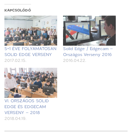
KAPCSOLÓDÓ
5+1 ÉVE FOLYAMATOSAN
Solid Edge / Edgecam –
SOLID EDGE VERSENY
Országos Verseny 2016
2017.02.15.
2016.04.22.
VI. ORSZÁGOS SOLID
EDGE ÉS EDGECAM
VERSENY – 2018
2018.04.19.