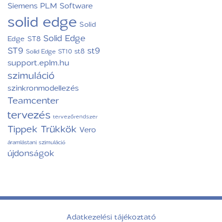
Siemens PLM Software
solid edge
Solid
Solid Edge
Edge ST8
ST9
st9
st8
Solid Edge ST10
support.eplm.hu
szimuláció
szinkronmodellezés
Teamcenter
tervezés
tervezőrendszer
Tippek Trükkök
Vero
áramlástani szimuláció
újdonságok
Adatkezelési tájékoztató