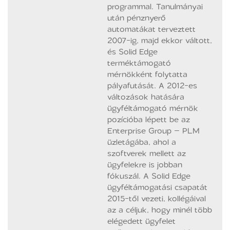
programmal. Tanulmányai
után pénznyerő
automatákat terveztett
2007-ig, majd ekkor váltott,
és Solid Edge
terméktámogató
mérnökként folytatta
pályafutását. A 2012-es
változások hatására
ügyféltámogató mérnök
pozícióba lépett be az
Enterprise Group – PLM
üzletágába, ahol a
szoftverek mellett az
ügyfelekre is jobban
fókuszál. A Solid Edge
ügyféltámogatási csapatát
2015-től vezeti, kollégáival
az a céljuk, hogy minél több
elégedett ügyfelet