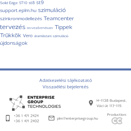
st9
st8
Solid Edge ST10
szimuláció
support.eplm.hu
Teamcenter
szinkronmodellezés
tervezés
Tippek
tervezőrendszer
Trükkök
Vero
áramlástani szimuláció
újdonságok
Adatkezelési tájékoztató
Visszaélési bejelentés
H-1138 Budapest,
Váci út 117-119.
Production:
+36 1 471 2424
plm@enterprisegroup.hu
+36 1 471 2402