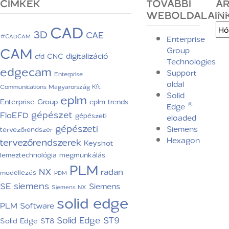
CIMKÉK
TOVÁBBI
A
WEBOLDALAIN
CAD
Arc
3D
CAE
#CADCAM
Enterprise
CAM
Group
digitalizáció
CNC
cfd
Technologies
edgecam
Support
Enterprise
oldal
Communications Magyarország Kft.
Solid
eplm
Enterprise Group
eplm trends
Edge ®
gépészet
FloEFD
gépészeti
eloaded
gépészeti
Siemens
tervezőrendszer
Hexagon
tervezőrendszerek
Keyshot
lemeztechnológia
megmunkálás
PLM
NX
radan
modellezés
PDM
siemens
SE
Siemens
Siemens NX
solid edge
PLM Software
Solid Edge ST9
Solid Edge ST8