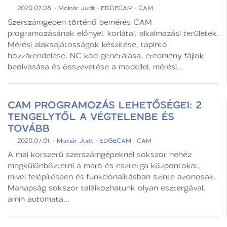
2020.07.08.
·
Molnár Judit
·
EDGECAM
·
CAM
Szerszámgépen történő bemérés CAM
programozásának előnyei, korlátai, alkalmazási területek.
Mérési alaksajátosságok készítése, tapintó
hozzárendelése, NC kód generálása, eredmény fájlok
beolvasása és összevetése a modellel, mérési...
CAM PROGRAMOZÁS LEHETŐSÉGEI: 2
TENGELYTŐL A VÉGTELENBE ÉS
TOVÁBB
2020.07.01.
·
Molnár Judit
·
EDGECAM
·
CAM
A mai korszerű szerszámgépeknél sokszor nehéz
megkülönböztetni a maró és eszterga központokat,
mivel felépítésben és funkciónalitásban szinte azonosak.
Manapság sokszor találkozhatunk olyan esztergával,
amin automata...