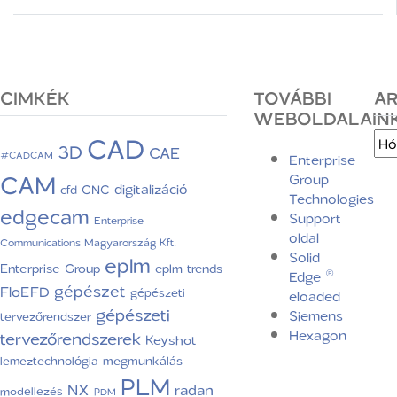
CIMKÉK
TOVÁBBI
A
WEBOLDALAIN
CAD
Arc
3D
CAE
#CADCAM
Enterprise
CAM
Group
digitalizáció
CNC
cfd
Technologies
edgecam
Support
Enterprise
oldal
Communications Magyarország Kft.
Solid
eplm
Enterprise Group
eplm trends
Edge ®
gépészet
FloEFD
gépészeti
eloaded
gépészeti
Siemens
tervezőrendszer
Hexagon
tervezőrendszerek
Keyshot
lemeztechnológia
megmunkálás
PLM
NX
radan
modellezés
PDM