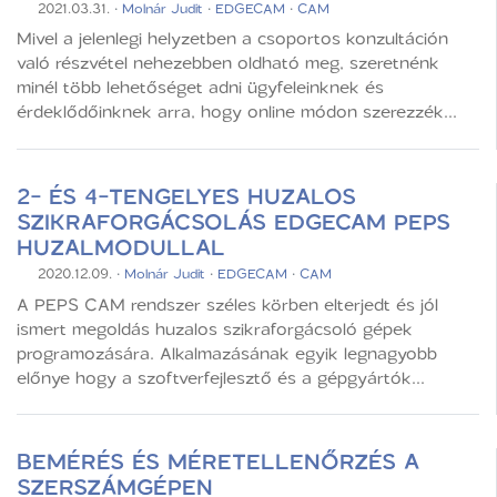
2021.03.31.
·
Molnár Judit
·
EDGECAM
·
CAM
Mivel a jelenlegi helyzetben a csoportos konzultáción
való részvétel nehezebben oldható meg, szeretnénk
minél több lehetőséget adni ügyfeleinknek és
érdeklődőinknek arra, hogy online módon szerezzék...
2- ÉS 4-TENGELYES HUZALOS
SZIKRAFORGÁCSOLÁS EDGECAM PEPS
HUZALMODULLAL
2020.12.09.
·
Molnár Judit
·
EDGECAM
·
CAM
A PEPS CAM rendszer széles körben elterjedt és jól
ismert megoldás huzalos szikraforgácsoló gépek
programozására. Alkalmazásának egyik legnagyobb
előnye hogy a szoftverfejlesztő és a gépgyártók...
BEMÉRÉS ÉS MÉRETELLENŐRZÉS A
SZERSZÁMGÉPEN