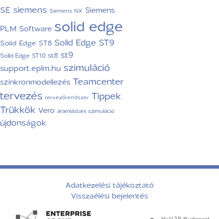
siemens
SE
Siemens
Siemens NX
solid edge
PLM Software
Solid Edge ST9
Solid Edge ST8
st9
st8
Solid Edge ST10
szimuláció
support.eplm.hu
Teamcenter
szinkronmodellezés
tervezés
Tippek
tervezőrendszer
Trükkök
Vero
áramlástani szimuláció
újdonságok
Adatkezelési tájékoztató
Visszaélési bejelentés
H-1138 Budapest,