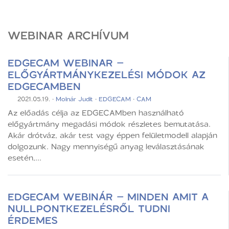
WEBINAR ARCHÍVUM
EDGECAM WEBINAR –
ELŐGYÁRTMÁNYKEZELÉSI MÓDOK AZ
EDGECAMBEN
2021.05.19.
·
Molnár Judit
·
EDGECAM
·
CAM
Az előadás célja az EDGECAMben használható
előgyártmány megadási módok részletes bemutatása.
Akár drótváz, akár test vagy éppen felületmodell alapján
dolgozunk. Nagy mennyiségű anyag leválasztásának
esetén,...
EDGECAM WEBINÁR – MINDEN AMIT A
NULLPONTKEZELÉSRŐL TUDNI
ÉRDEMES