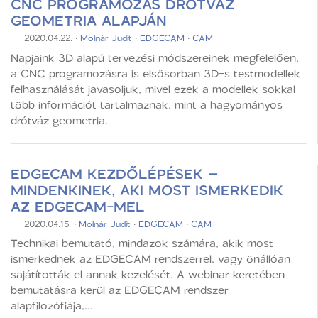
CNC PROGRAMOZÁS DRÓTVÁZ
GEOMETRIA ALAPJÁN
2020.04.22.
·
Molnár Judit
·
EDGECAM
·
CAM
Napjaink 3D alapú tervezési módszereinek megfelelően,
a CNC programozásra is elsősorban 3D-s testmodellek
felhasználását javasoljuk, mivel ezek a modellek sokkal
több információt tartalmaznak, mint a hagyományos
drótváz geometria.
EDGECAM KEZDŐLÉPÉSEK –
MINDENKINEK, AKI MOST ISMERKEDIK
AZ EDGECAM-MEL
2020.04.15.
·
Molnár Judit
·
EDGECAM
·
CAM
Technikai bemutató, mindazok számára, akik most
ismerkednek az EDGECAM rendszerrel, vagy önállóan
sajátították el annak kezelését. A webinar keretében
bemutatásra kerül az EDGECAM rendszer
alapfilozófiája,...