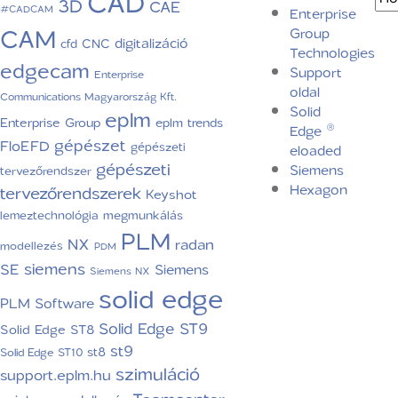
CAD
3D
CAE
#CADCAM
Enterprise
CAM
Group
digitalizáció
CNC
cfd
Technologies
edgecam
Support
Enterprise
oldal
Communications Magyarország Kft.
Solid
eplm
Enterprise Group
eplm trends
Edge ®
gépészet
FloEFD
gépészeti
eloaded
gépészeti
Siemens
tervezőrendszer
Hexagon
tervezőrendszerek
Keyshot
lemeztechnológia
megmunkálás
PLM
NX
radan
modellezés
PDM
siemens
SE
Siemens
Siemens NX
solid edge
PLM Software
Solid Edge ST9
Solid Edge ST8
st9
st8
Solid Edge ST10
szimuláció
support.eplm.hu