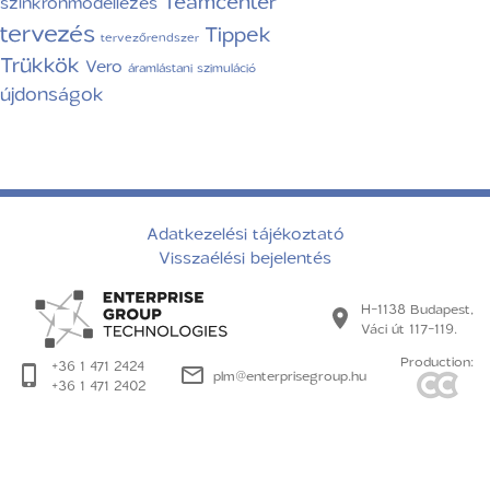
Teamcenter
szinkronmodellezés
tervezés
Tippek
tervezőrendszer
Trükkök
Vero
áramlástani szimuláció
újdonságok
Adatkezelési tájékoztató
Visszaélési bejelentés
H-1138 Budapest,
Váci út 117-119.
Production:
+36 1 471 2424
plm@enterprisegroup.hu
+36 1 471 2402