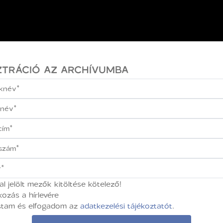
ZTRÁCIÓ AZ ARCHÍVUMBA
gal jelölt mezők kitöltése kötelező!
kozás a hírlevére
stam és elfogadom az
adatkezelési tájékoztatót
.
 vívmány, ami az elmúlt 30-40 évben velünk volt, de mosta