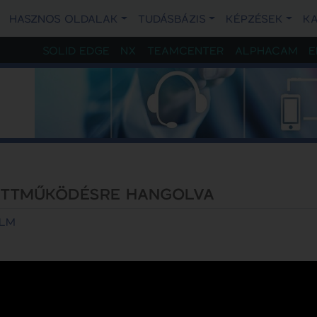
HASZNOS OLDALAK
TUDÁSBÁZIS
KÉPZÉSEK
K
SOLID EDGE
NX
TEAMCENTER
ALPHACAM
E
ÜTTMŰKÖDÉSRE HANGOLVA
LM