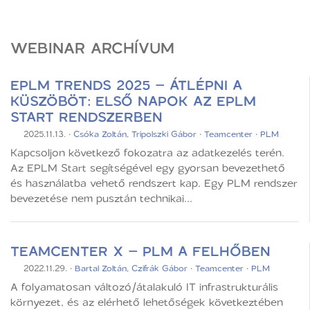
WEBINAR ARCHÍVUM
EPLM TRENDS 2025 – ÁTLÉPNI A
KÜSZÖBÖT: ELSŐ NAPOK AZ EPLM
START RENDSZERBEN
2025.11.13.
·
Csóka Zoltán
,
Tripolszki Gábor
·
Teamcenter
·
PLM
Kapcsoljon következő fokozatra az adatkezelés terén.
Az EPLM Start segítségével egy gyorsan bevezethető
és használatba vehető rendszert kap. Egy PLM rendszer
bevezetése nem pusztán technikai...
TEAMCENTER X – PLM A FELHŐBEN
2022.11.29.
·
Bartal Zoltán
,
Czifrák Gábor
·
Teamcenter
·
PLM
A folyamatosan változó/átalakuló IT infrastrukturális
környezet, és az elérhető lehetőségek következtében