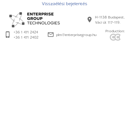
Visszaélési bejelentés
H-1138 Budapest,
Váci út 117-119.
Production:
+36 1 471 2424
plm@enterprisegroup.hu
+36 1 471 2402