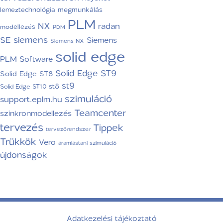
lemeztechnológia
megmunkálás
PLM
NX
radan
modellezés
PDM
siemens
SE
Siemens
Siemens NX
solid edge
PLM Software
Solid Edge ST9
Solid Edge ST8
st9
st8
Solid Edge ST10
szimuláció
support.eplm.hu
Teamcenter
szinkronmodellezés
tervezés
Tippek
tervezőrendszer
Trükkök
Vero
áramlástani szimuláció
újdonságok
Adatkezelési tájékoztató