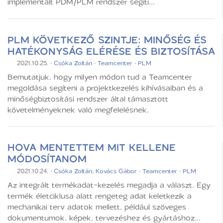
implementált PDM/PLM rendszer segíti...
PLM KÖVETKEZŐ SZINTJE: MINŐSÉG ÉS
HATÉKONYSÁG ELÉRÉSE ÉS BIZTOSÍTÁSA
2021.10.25.
·
Csóka Zoltán
·
Teamcenter
·
PLM
Bemutatjuk, hogy milyen módon tud a Teamcenter
megoldása segíteni a projektkezelés kihívásaiban és a
minőségbiztosítási rendszer által támasztott
követelményeknek való megfelelésnek.
HOVA MENTETTEM MIT KELLENE
MÓDOSÍTANOM
2021.10.24.
·
Csóka Zoltán
,
Kovács Gábor
·
Teamcenter
·
PLM
Az integrált termékadat-kezelés megadja a választ. Egy
termék életciklusa alatt rengeteg adat keletkezik a
mechanikai terv adatok mellett, például szöveges
dokumentumok, képek, tervezéshez és gyártáshoz...