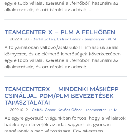
egyre több vállalat szeretné a „felhőből” használni az
alkalmazásait, és ott tárolni az adatait,...
TEAMCENTER X – PLM A FELHŐBEN
2022.10.20.
·
Bartal Zoltán
,
Czifrák Gábor
·
Teamcenter
·
PLM
A folyamatosan változó/átalakuló IT infrastrukturális
környezet, és az elérhető lehetőségek következtében
egyre több vállalat szeretné a „felhőből” használni az
alkalmazásait, és ott tárolni az adatait,...
TEAMCENTERX – MINDENKI MÁSKÉPP
CSINÁLJA… PDM/PLM BEVEZETÉSEK
TAPASZTALATAI
2022.10.12.
·
Czifrák Gábor
,
Kovács Gábor
·
Teamcenter
·
PLM
Az egyre gyorsuló világunkban fontos, hogy a vállalatok
hatékonyan kezeljék az adat vagyont és gyorsan
reagáljanak a piac változásaira. Egy sikeresen