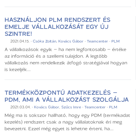
HASZNÁLJON PLM RENDSZERT ÉS
EMELJE VÁLLALKOZÁSÁT EGY ÚJ
SZINTRE!
2021.04.15.
·
Csóka Zoltán
,
Kovács Gábor
·
Teamcenter
·
PLM
A vállalkozások egyik – ha nem legfontosabb – értéke
az információ és a szellemi tulajdon. A legtöbb
vállalkozás nem rendelkezik átfogó stratégiával hogyan
is kezeljék...
TERMÉKKÖZPONTÚ ADATKEZELÉS –
PDM, AMI A VÁLLALKOZÁST SZOLGÁLJA
2021.03.04.
·
Kovács Gábor
,
Szűcs Imre
·
Teamcenter
·
PLM
Még ma is sokszor hallható, hogy egy PDM (termékadat
kezelés) rendszert csak a nagy vállalatoknak éri meg
bevezetni. Ezzel még egyet is lehetne érteni, ha...