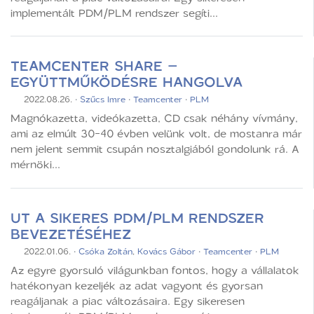
implementált PDM/PLM rendszer segíti...
TEAMCENTER SHARE –
EGYÜTTMŰKÖDÉSRE HANGOLVA
2022.08.26.
·
Szűcs Imre
·
Teamcenter
·
PLM
Magnókazetta, videókazetta, CD csak néhány vívmány,
ami az elmúlt 30-40 évben velünk volt, de mostanra már
nem jelent semmit csupán nosztalgiából gondolunk rá. A
mérnöki...
UT A SIKERES PDM/PLM RENDSZER
BEVEZETÉSÉHEZ
2022.01.06.
·
Csóka Zoltán
,
Kovács Gábor
·
Teamcenter
·
PLM
Az egyre gyorsuló világunkban fontos, hogy a vállalatok
hatékonyan kezeljék az adat vagyont és gyorsan
reagáljanak a piac változásaira. Egy sikeresen