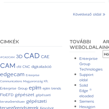
Következő oldal »
CIMKÉK
TOVÁBBI
A
WEBOLDALAIN
CAD
Arc
3D
CAE
#CADCAM
Enterprise
CAM
Group
digitalizáció
CNC
cfd
Technologies
edgecam
Support
Enterprise
oldal
Communications Magyarország Kft.
Solid
eplm
Enterprise Group
eplm trends
Edge ®
gépészet
FloEFD
gépészeti
eloaded
gépészeti
Siemens
tervezőrendszer
Hexagon
tervezőrendszerek
Keyshot