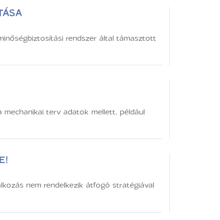
TÁSA
inőségbiztosítási rendszer által támasztott
a mechanikai terv adatok mellett, például
E!
alkozás nem rendelkezik átfogó stratégiával