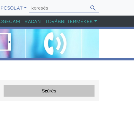
APCSOLAT
DGECAM
RADAN
TOVÁBBI TERMÉKEK
Szűrés