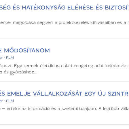
SÉG ÉS HATÉKONYSÁG ELÉRÉSE ÉS BIZTOSÍ
ter megoldása segíteni a projektkezelés kihívásaiban és a m
NE MÓDOSÍTANOM
er
·
PLM
laszt. Egy termék életciklusa alatt rengeteg adat keletkezik 
 és gyártáshoz...
S EMELJE VÁLLALKOZÁSÁT EGY ÚJ SZINTR
er
·
PLM
– értéke az információ és a szellemi tulajdon. A legtöbb váll