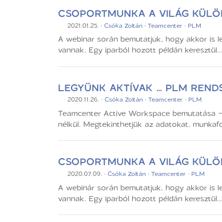
CSOPORTMUNKA A VILÁG KÜLÖ
2021.01.25.
·
Csóka Zoltán
·
Teamcenter
·
PLM
A webinar során bemutatjuk, hogy akkor is 
vannak. Egy iparból hozott példán keresztül..
LEGYÜNK AKTÍVAK … PLM REND
2020.11.26.
·
Csóka Zoltán
·
Teamcenter
·
PLM
Teamcenter Active Workspace bemutatása – Te
nélkül. Megtekinthetjük az adatokat, munkafo
CSOPORTMUNKA A VILÁG KÜLÖ
2020.07.09.
·
Csóka Zoltán
·
Teamcenter
·
PLM
A webinár során bemutatjuk, hogy akkor is 
vannak. Egy iparból hozott példán keresztül..