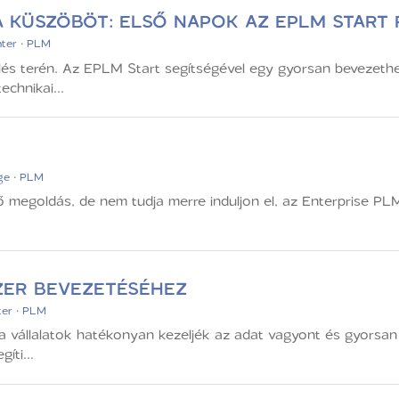
 A KÜSZÖBÖT: ELSŐ NAPOK AZ EPLM START
ter
·
PLM
lés terén. Az EPLM Start segítségével egy gyorsan bevezethe
chnikai...
ge
·
PLM
 megoldás, de nem tudja merre induljon el, az Enterprise P
ZER BEVEZETÉSÉHEZ
er
·
PLM
 vállalatok hatékonyan kezeljék az adat vagyont és gyorsan 
íti...