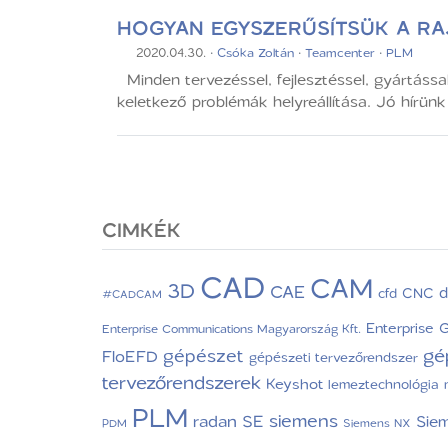
HOGYAN EGYSZERŰSÍTSÜK A R
2020.04.30.
·
Csóka Zoltán
·
Teamcenter
·
PLM
Minden tervezéssel, fejlesztéssel, gyártássa
keletkező problémák helyreállítása. Jó hírünk 
CIMKÉK
CAD
CAM
3D
CAE
d
CNC
cfd
#CADCAM
Enterprise 
Enterprise Communications Magyarország Kft.
gé
gépészet
FloEFD
gépészeti tervezőrendszer
tervezőrendszerek
Keyshot
lemeztechnológia
PLM
siemens
radan
SE
Sie
PDM
Siemens NX