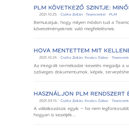
PLM KÖVETKEZŐ SZINTJE: MINŐ
2021.10.25.
·
Csóka Zoltán
·
Teamcenter
·
PLM
Bemutatjuk, hogy milyen módon tud a Teamcen
követelményeknek való megfelelésnek.
HOVA MENTETTEM MIT KELLE
2021.10.24.
·
Csóka Zoltán
,
Kovács Gábor
·
Teamcent
Az integrált termékadat-kezelés megadja a vá
szöveges dokumentumok, képek, tervezéshez
HASZNÁLJON PLM RENDSZERT É
2021.04.15.
·
Csóka Zoltán
,
Kovács Gábor
·
Teamcent
A vállalkozások egyik – ha nem legfontosabb 
hogyan is kezeljék...