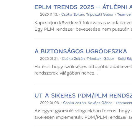
EPLM TRENDS 2025 – ÁTLÉPNI
2025.11.13.
·
Csóka Zoltán
,
Tripolszki Gábor
·
Teamcen
Kapcsoljon következő fokozatra az adatkeze
Egy PLM rendszer bevezetése nem pusztán te
A BIZTONSÁGOS UGRÓDESZKA
2025.01.21.
·
Csóka Zoltán
,
Tripolszki Gábor
·
Solid Ed
Ha érzi, hogy szükséges átfogóbb adatkezelő
rendszerek világában nehéz...
UT A SIKERES PDM/PLM RENDS
2022.01.06.
·
Csóka Zoltán
,
Kovács Gábor
·
Teamcent
Az egyre gyorsuló világunkban fontos, hogy a
sikeresen implementált PDM/PLM rendszer seg