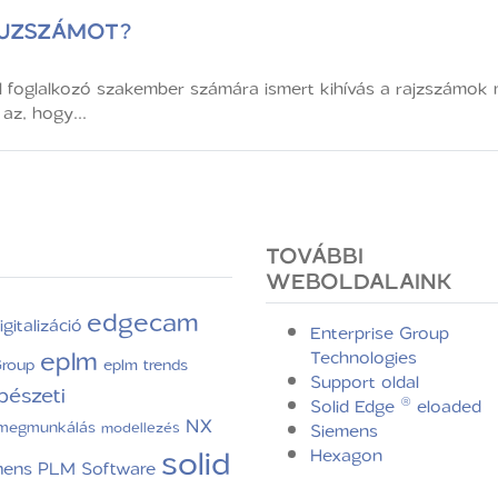
AJZSZÁMOT?
l foglalkozó szakember számára ismert kihívás a rajzszámok 
az, hogy...
TOVÁBBI
WEBOLDALAINK
edgecam
igitalizáció
Enterprise Group
eplm
Technologies
Group
eplm trends
Support oldal
pészeti
Solid Edge ® eloaded
NX
megmunkálás
modellezés
Siemens
solid
Hexagon
mens PLM Software