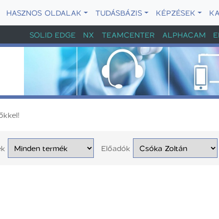
HASZNOS OLDALAK
TUDÁSBÁZIS
KÉPZÉSEK
K
SOLID EDGE
NX
TEAMCENTER
ALPHACAM
E
őkkel!
ek
Előadók