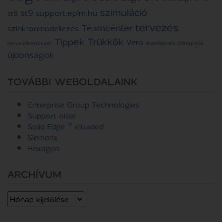
szimuláció
st9
support.eplm.hu
st8
tervezés
Teamcenter
szinkronmodellezés
Tippek Trükkök
Vero
tervezőrendszer
áramlástani szimuláció
újdonságok
TOVÁBBI WEBOLDALAINK
Enterprise Group Technologies
Support oldal
Solid Edge ® eloaded
Siemens
Hexagon
ARCHÍVUM
Archívum