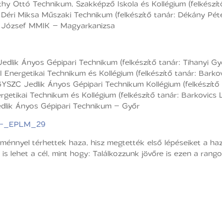
hy Ottó Technikum, Szakképző Iskola és Kollégium (felkészítő
 Déri Miksa Műszaki Technikum (felkészítő tanár: Dékány Pé
József MMIK – Magyarkanizsa
edlik Ányos Gépipari Technikum (felkészítő tanár: Tihanyi Gy
 Energetikai Technikum és Kollégium (felkészítő tanár: Barkov
SZC Jedlik Ányos Gépipari Technikum Kollégium (felkészítő 
getikai Technikum és Kollégium (felkészítő tanár: Barkovics 
lik Ányos Gépipari Technikum – Győr
ménnyel térhettek haza, hisz megtették első lépéseiket a haza
 lehet a cél, mint hogy: Találkozzunk jövőre is ezen a rang