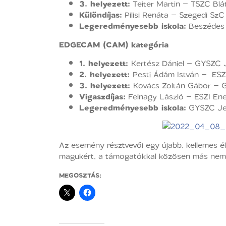
3. helyezett:
Teiter Martin – TSZC Blát
Különdíjas:
Pilisi Renáta – Szegedi SzC
Legeredményesebb iskola:
Beszédes 
EDGECAM (CAM) kategória
1. helyezett:
Kertész Dániel – GYSZC J
2. helyezett:
Pesti Ádám István – ESZI
3. helyezett:
Kovács Zoltán Gábor – GY
Vigaszdíjas:
Felnagy László – ESZI Ener
Legeredményesebb iskola:
GYSZC Jed
Az esemény résztvevői egy újabb, kellemes él
magukért, a támogatókkal közösen más nem is
MEGOSZTÁS: