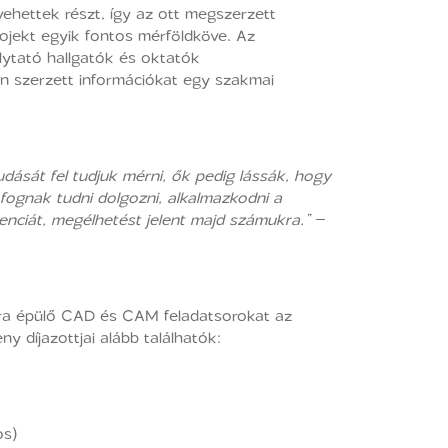
 vehettek részt, így az ott megszerzett
ojekt egyik fontos mérföldköve. Az
lytató hallgatók és oktatók
 szerzett információkat egy szakmai
dását fel tudjuk mérni, ők pedig lássák, hogy
 fognak tudni dolgozni, alkalmazkodni a
enciát, megélhetést jelent majd számukra.”
–
ákra épülő CAD és CAM feladatsorokat az
 díjazottjai alább találhatók:
os)