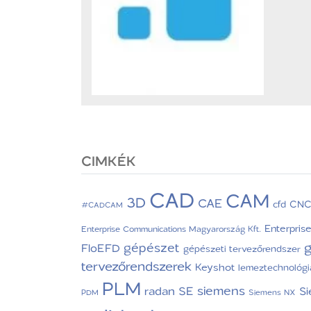
CIMKÉK
CAD
CAM
3D
CAE
CN
cfd
#CADCAM
Enterpris
Enterprise Communications Magyarország Kft.
g
gépészet
FloEFD
gépészeti tervezőrendszer
tervezőrendszerek
Keyshot
lemeztechnológi
PLM
siemens
radan
SE
S
PDM
Siemens NX