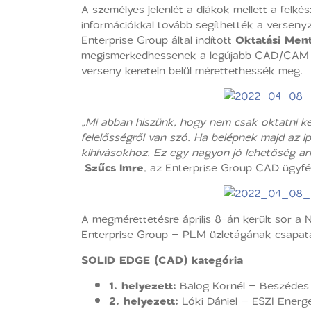
A személyes jelenlét a diákok mellett a felké
információkkal tovább segíthették a verseny
Enterprise Group által indított
Oktatási Men
megismerkedhessenek a legújabb CAD/CAM tec
verseny keretein belül mérettethessék meg.
„Mi abban hiszünk, hogy nem csak oktatni kel
felelősségről van szó. Ha belépnek majd az i
kihívásokhoz. Ez egy nagyon jó lehetőség arr
Szűcs
Imre
, az Enterprise Group CAD ügyfé
A megmérettetésre április 8-án került sor a
Enterprise Group – PLM üzletágának csapata 
SOLID EDGE (CAD) kategória
1. helyezett:
Balog Kornél – Beszédes J
2. helyezett:
Lóki Dániel – ESZI Energe