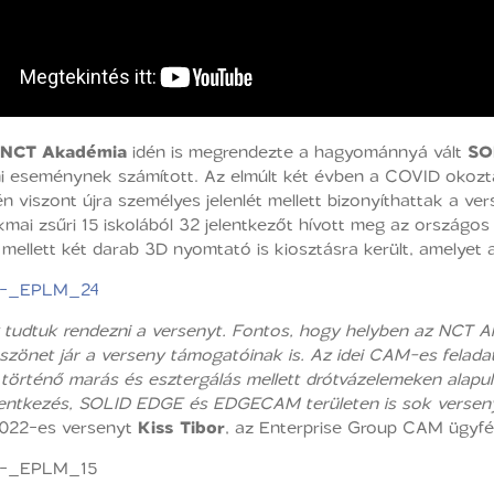
NCT
Akadémia
idén is megrendezte a hagyománnyá vált
SO
umi eseménynek számított. Az elmúlt két évben a COVID okozt
n viszont újra személyes jelenlét mellett bizonyíthattak a ve
akmai zsűri 15 iskolából 32 jelentkezőt hívott meg az ország
lett két darab 3D nyomtató is kiosztásra került, amelyet a 
 tudtuk rendezni a versenyt. Fontos, hogy helyben az NCT Ak
öszönet jár a verseny támogatóinak is. Az idei CAM-es felad
n történő marás és esztergálás mellett drótvázelemeken alapul
elentkezés, SOLID EDGE és EDGECAM területen is sok verseny
022-es versenyt
Kiss Tibor
, az Enterprise Group CAM ügyfé