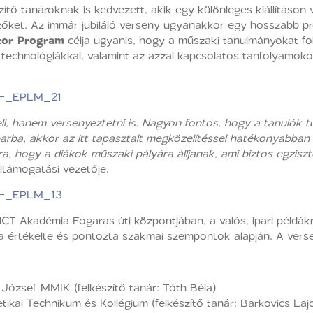
szítő tanároknak is kedvezett, akik egy különleges kiállításon
zőket. Az immár jubiláló verseny ugyanakkor egy hosszabb pr
tor Program
célja ugyanis, hogy a műszaki tanulmányokat fo
hnológiákkal, valamint az azzal kapcsolatos tanfolyamokon
l, hanem versenyeztetni is. Nagyon fontos, hogy a tanulók tu
parba, akkor az itt tapasztalt megközelítéssel hatékonyabban
a, hogy a diákok műszaki pályára álljanak, ami biztos egziszt
ltámogatási vezetője.
 NCT Akadémia Fogaras úti központjában, a valós, ipari péld
értékelte és pontozta szakmai szempontok alapján. A verseny
ózsef MMIK (felkészítő tanár: Tóth Béla)
tikai Technikum és Kollégium (felkészítő tanár: Barkovics Laj