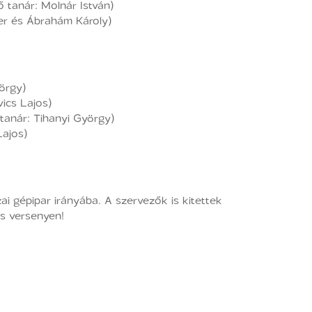
 tanár: Molnár István)
ter és Ábrahám Károly)
örgy)
ics Lajos)
tanár: Tihanyi György)
Lajos)
i gépipar irányába. A szervezők is kitettek
os versenyen!