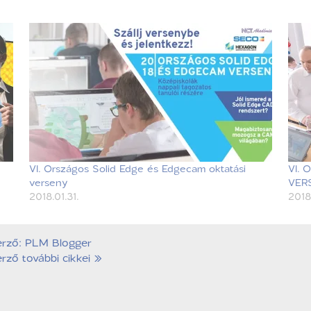
VI. Országos Solid Edge és Edgecam oktatási
VI.
verseny
VER
2018.01.31.
2018
erző: PLM Blogger
rző további cikkei »