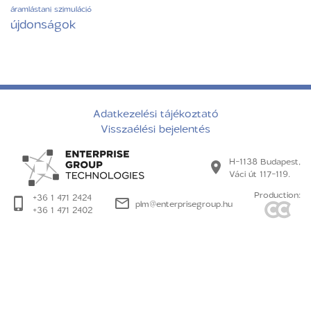
áramlástani szimuláció
újdonságok
Adatkezelési tájékoztató
Visszaélési bejelentés
H-1138 Budapest,
Váci út 117-119.
Production:
+36 1 471 2424
plm@enterprisegroup.hu
+36 1 471 2402