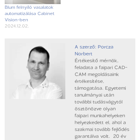
Blum felnyíló vasalatok
automatizálása Cabinet
Vision-ben
2024.12.02.
A szerző: Porcza
Norbert
Értékesítő mérnök,
feladata a faipari CAD-
CAM megoldásaink
értékesítése,
támogatása. Egyetemi
tanulmányai után
további tudásvágytól
ösztönözve olyan
faipari munkahelyeken
helyezkedett el, ahol a
szakmai tovább fejlődés
garantálva volt. 20 év