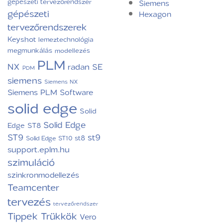
gépészeti tervezőrendszer
Siemens
gépészeti
Hexagon
tervezőrendszerek
Keyshot
lemeztechnológia
megmunkálás
modellezés
PLM
NX
radan
SE
PDM
siemens
Siemens NX
Siemens PLM Software
solid edge
Solid
Solid Edge
Edge ST8
ST9
st9
st8
Solid Edge ST10
support.eplm.hu
szimuláció
szinkronmodellezés
Teamcenter
tervezés
tervezőrendszer
Tippek Trükkök
Vero