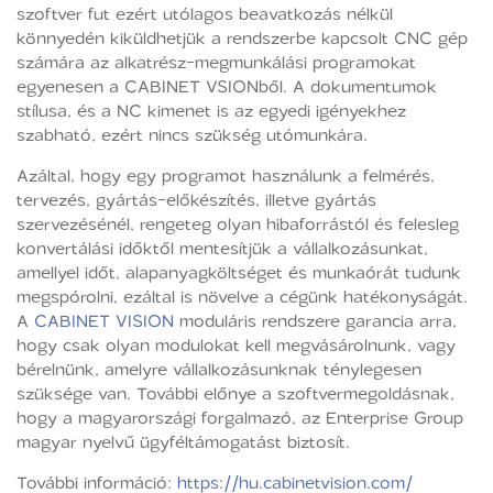
szoftver fut ezért utólagos beavatkozás nélkül
könnyedén kiküldhetjük a rendszerbe kapcsolt CNC gép
számára az alkatrész-megmunkálási programokat
egyenesen a CABINET VSIONből. A dokumentumok
stílusa, és a NC kimenet is az egyedi igényekhez
szabható, ezért nincs szükség utómunkára.
Azáltal, hogy egy programot használunk a felmérés,
tervezés, gyártás-előkészítés, illetve gyártás
szervezésénél, rengeteg olyan hibaforrástól és felesleg
konvertálási időktől mentesítjük a vállalkozásunkat,
amellyel időt, alapanyagköltséget és munkaórát tudunk
megspórolni, ezáltal is növelve a cégünk hatékonyságát.
A
CABINET VISION
moduláris rendszere garancia arra,
hogy csak olyan modulokat kell megvásárolnunk, vagy
bérelnünk, amelyre vállalkozásunknak ténylegesen
szüksége van. További előnye a szoftvermegoldásnak,
hogy a magyarországi forgalmazó, az Enterprise Group
magyar nyelvű ügyféltámogatást biztosít.
További információ:
https://hu.cabinetvision.com/