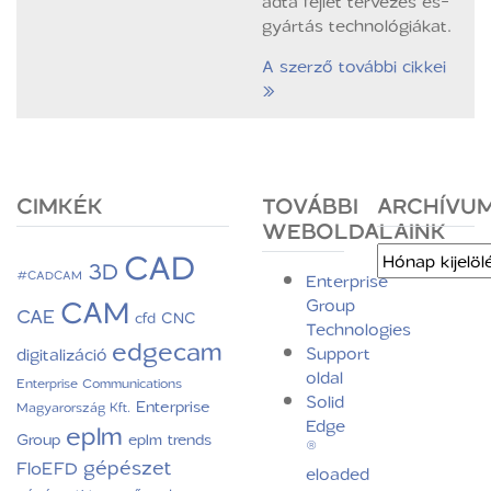
adta fejlet tervezés és-
gyártás technológiákat.
A szerző további cikkei
»
CIMKÉK
TOVÁBBI
ARCHÍVU
WEBOLDALAINK
CAD
Archívum
3D
#CADCAM
Enterprise
CAM
Group
CAE
CNC
cfd
Technologies
edgecam
Support
digitalizáció
oldal
Enterprise Communications
Solid
Enterprise
Magyarország Kft.
Edge
eplm
Group
eplm trends
®
gépészet
FloEFD
eloaded