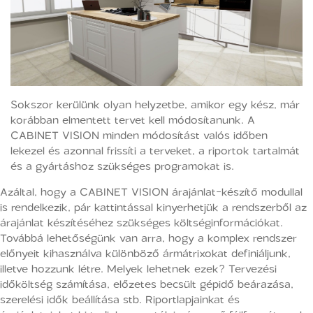
Sokszor kerülünk olyan helyzetbe, amikor egy kész, már
korábban elmentett tervet kell módosítanunk. A
CABINET VISION minden módosítást valós időben
lekezel és azonnal frissíti a terveket, a riportok tartalmát
és a gyártáshoz szükséges programokat is.
Azáltal, hogy a CABINET VISION árajánlat-készítő modullal
is rendelkezik, pár kattintással kinyerhetjük a rendszerből az
árajánlat készítéséhez szükséges költséginformációkat.
Továbbá lehetőségünk van arra, hogy a komplex rendszer
előnyeit kihasználva különböző ármátrixokat definiáljunk,
illetve hozzunk létre. Melyek lehetnek ezek? Tervezési
időköltség számítása, előzetes becsült gépidő beárazása,
szerelési idők beállítása stb. Riportlapjainkat és