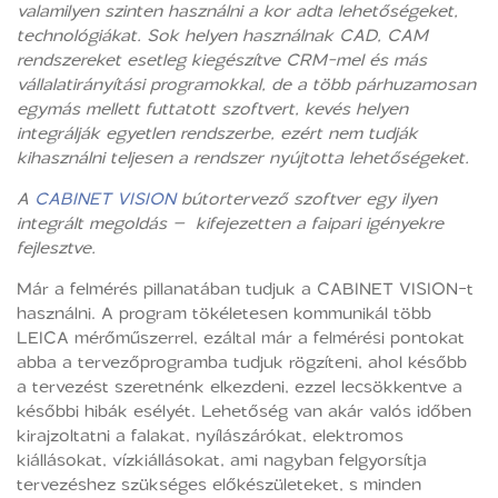
valamilyen szinten használni a kor adta lehetőségeket,
technológiákat. Sok helyen használnak CAD, CAM
rendszereket esetleg kiegészítve CRM-mel és más
vállalatirányítási programokkal, de a több párhuzamosan
egymás mellett futtatott szoftvert, kevés helyen
integrálják egyetlen rendszerbe, ezért nem tudják
kihasználni teljesen a rendszer nyújtotta lehetőségeket.
A
CABINET VISION
bútortervező szoftver egy ilyen
integrált megoldás – kifejezetten a faipari igényekre
fejlesztve.
Már a felmérés pillanatában tudjuk a CABINET VISION-t
használni. A program tökéletesen kommunikál több
LEICA mérőműszerrel, ezáltal már a felmérési pontokat
abba a tervezőprogramba tudjuk rögzíteni, ahol később
a tervezést szeretnénk elkezdeni, ezzel lecsökkentve a
későbbi hibák esélyét. Lehetőség van akár valós időben
kirajzoltatni a falakat, nyílászárókat, elektromos
kiállásokat, vízkiállásokat, ami nagyban felgyorsítja
tervezéshez szükséges előkészületeket, s minden