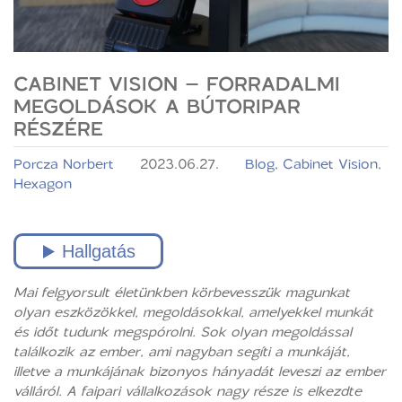
CABINET VISION – FORRADALMI
MEGOLDÁSOK A BÚTORIPAR
RÉSZÉRE
Porcza Norbert
2023.06.27.
Blog
,
Cabinet Vision
,
Hexagon
Mai felgyorsult életünkben körbevesszük magunkat
olyan eszközökkel, megoldásokkal, amelyekkel munkát
és időt tudunk megspórolni. Sok olyan megoldással
találkozik az ember, ami nagyban segíti a munkáját,
illetve a munkájának bizonyos hányadát leveszi az ember
válláról. A faipari vállalkozások nagy része is elkezdte