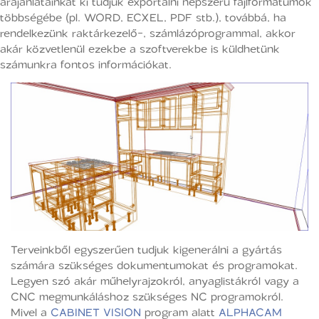
árajánlatainkat ki tudjuk exportálni népszerű fájlformátumok
többségébe (pl. WORD, ECXEL, PDF stb.), továbbá, ha
rendelkezünk raktárkezelő-, számlázóprogrammal, akkor
akár közvetlenül ezekbe a szoftverekbe is küldhetünk
számunkra fontos információkat.
Terveinkből egyszerűen tudjuk kigenerálni a gyártás
számára szükséges dokumentumokat és programokat.
Legyen szó akár műhelyrajzokról, anyaglistákról vagy a
CNC megmunkáláshoz szükséges NC programokról.
Mivel a
CABINET VISION
program alatt
ALPHACAM