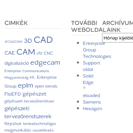
CIMKÉK
TOVÁBBI
ARCHÍVU
WEBOLDALAINK
CAD
Archívum
3D
#CADCAM
Enterprise
CAM
Group
CAE
CNC
cfd
Technologies
edgecam
Support
digitalizáció
oldal
Enterprise Communications
Solid
Enterprise
Magyarország Kft.
Edge
eplm
Group
eplm trends
®
gépészet
FloEFD
eloaded
gépészeti tervezőrendszer
Siemens
gépészeti
Hexagon
tervezőrendszerek
Keyshot
lemeztechnológia
megmunkálás
modellezés