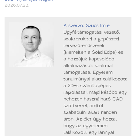
2026.07.23.
A szerző: Szűcs Imre
Ügyféltámogatási vezető,
szakterületei a gépészeti
tervezőrendszerek
(kiemelten a Solid Edge) és
a hozzájuk kapcsolódó
alkalmazások szakmai
támogatása. Egyetemi
tanulmányai alatt találkozott
a 2D-s számítógépes
rajzolással, majd később egy
nehezen használható CAD
szoftverrel, amitől
szabadulni akart minden
áron. Az élet úgy hozta,
hogy az egyetemen
találkozott egy lánnyal