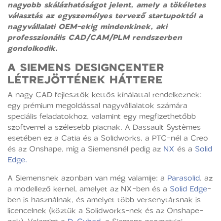
nagyobb skálázhatóságot jelent, amely a tökéletes
választás az egyszemélyes tervező startupoktól a
nagyvállalati OEM-ekig mindenkinek, aki
professzionális CAD/CAM/PLM rendszerben
gondolkodik.
A SIEMENS DESIGNCENTER
LÉTREJÖTTÉNEK HÁTTERE
A nagy CAD fejlesztők kettős kínálattal rendelkeznek:
egy prémium megoldással nagyvállalatok számára
speciális feladatokhoz, valamint egy megfizethetőbb
szoftverrel a szélesebb piacnak. A Dassault Systèmes
esetében ez a Catia és a Solidworks, a PTC-nél a Creo
és az Onshape, míg a Siemensnél pedig az
NX
és a
Solid
Edge.
A Siemensnek azonban van még valamije: a
Parasolid
, az
a modellező kernel, amelyet az NX-ben és a
Solid Edge
-
ben is használnak, és amelyet több versenytársnak is
licencelnek (köztük a Solidworks-nek és az Onshape-