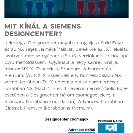
MIT KÍNÁL A SIEMENS
DESIGNCENTER?
Jelenleg a
Designcenter
magában foglalja a Solid Edge
és az NX teljes termékkínálatát. Beleértve az „X” jelölésű
szoftver, mint szolgáltatás (SaaS) verziókat is, felhőalapú
CAD megoldásként. Ugyanazt a négy szintet kínálja,
mint az NX X: Essentials, Standard, Advanced és
Premium. (Az
NX X Essentials
egy böngészőalapú NX-
verzió, korábban Zel X néven; a másik három szintet
korábban NX Mach 1, 2 és 3 néven ismerték.) Solid Edge
esetében a Designcenter három csomagot jelent, a
Standard (korábban Foundation), Advanced (korábban
Classic), Premium (korábban is Premium).