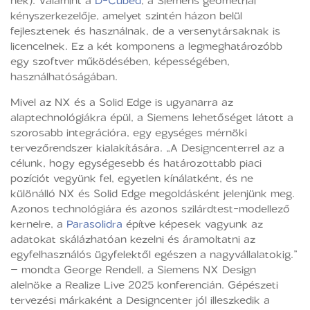
nek). Valamint a
D-Cubed
, a Siemens geometriai
kényszerkezelője, amelyet szintén házon belül
fejlesztenek és használnak, de a versenytársaknak is
licencelnek. Ez a két komponens a legmeghatározóbb
egy szoftver működésében, képességében,
használhatóságában.
Mivel az NX és a Solid Edge is ugyanarra az
alaptechnológiákra épül, a Siemens lehetőséget látott a
szorosabb integrációra, egy egységes mérnöki
tervezőrendszer kialakítására. „A Designcenterrel az a
célunk, hogy egységesebb és határozottabb piaci
pozíciót vegyünk fel, egyetlen kínálatként, és ne
különálló NX és Solid Edge megoldásként jelenjünk meg.
Azonos technológiára és azonos szilárdtest-modellező
kernelre, a
Parasolidra
építve képesek vagyunk az
adatokat skálázhatóan kezelni és áramoltatni az
egyfelhasználós ügyfelektől egészen a nagyvállalatokig.”
– mondta George Rendell, a Siemens NX Design
alelnöke a Realize Live 2025 konferencián. Gépészeti
tervezési márkaként a Designcenter jól illeszkedik a