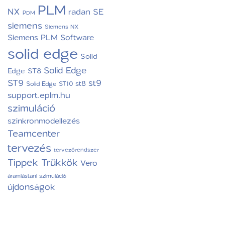
PLM
NX
radan
SE
PDM
siemens
Siemens NX
Siemens PLM Software
solid edge
Solid
Solid Edge
Edge ST8
ST9
st9
st8
Solid Edge ST10
support.eplm.hu
szimuláció
szinkronmodellezés
Teamcenter
tervezés
tervezőrendszer
Tippek Trükkök
Vero
áramlástani szimuláció
újdonságok