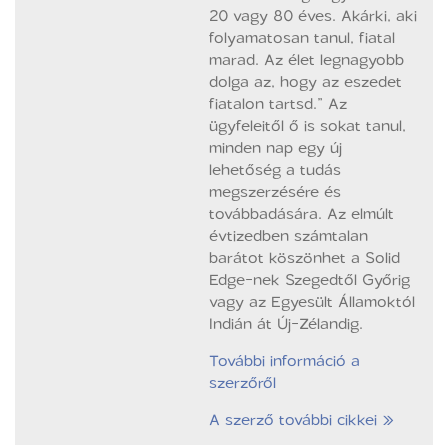
20 vagy 80 éves. Akárki, aki
folyamatosan tanul, fiatal
marad. Az élet legnagyobb
dolga az, hogy az eszedet
fiatalon tartsd.” Az
ügyfeleitől ő is sokat tanul,
minden nap egy új
lehetőség a tudás
megszerzésére és
továbbadására. Az elmúlt
évtizedben számtalan
barátot köszönhet a Solid
Edge-nek Szegedtől Győrig
vagy az Egyesült Államoktól
Indián át Új-Zélandig.
További információ a
szerzőről
A szerző további cikkei »