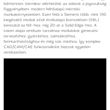
bárhonnan, bármikor elérhetőek az adatok a jogosultság
függvényében, modern felhőalapú mérnöki
munkakörnyezetben. Ezen felül a Siemens több, mint 100
kiegészítő modult kínál értékalapú licencelésen (VBL)
keresztül az NX-hez, míg 20-at a Solid Edge-hez. A
token alapú rendszer tartalmaz modulokat generatív
tervezéshez, gyártáshoz, szimulációhoz,
fenntarthatósághoz és még sok máshoz. Így komplex
CAD/CAM/CAE funkcionalitást biztosít egyetlen
rendszerben.