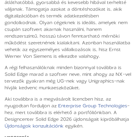
átláthatóbbá, gyorsabbá és kevesebb hibával terheltté
váljanak. Támogatja azokat a döntéshozókat is, akik
digitalizációban és termék adatkezelésben
gondolkodnak. Olyan cégeknek is ideális, amelyek nem
csupán szoftvert akarnak használni, hanem
rendszerszintű, hosszú távon fenntartható mérnöki
működést szeretnének kialakítani. Azonban használatba
vehetik az egyszemélyes vállalkozások is, hisz Ernst
Werner Von Siemens is elkezdte valahogy.
A régi felhasználóknak minden bizonnyal továbbra is
Solid Edge marad a szoftver neve, mint ahogy az NX-vel
tervezők gyakran még UG-nek vagy Unigraphics-nak
hívják kedvenc munkaeszközüket.
Aki továbbra is a megvásárolt licencben hisz, az
nyugodtan forduljon az
Enterprise Group Technologies
-
hez, mert továbbra is elérhető a portfóliónkban. A
Designcenter Solid Edge 2026 újdonságait kipróbálhatja
Újdonságok konzultációnk
egyikén.