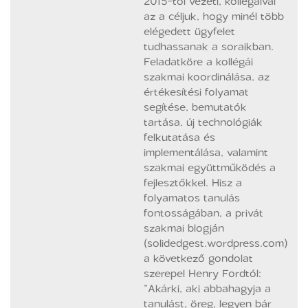
2015-től vezeti, kollégáival
az a céljuk, hogy minél több
elégedett ügyfelet
tudhassanak a soraikban.
Feladatköre a kollégái
szakmai koordinálása, az
értékesítési folyamat
segítése, bemutatók
tartása, új technológiák
felkutatása és
implementálása, valamint
szakmai együttműködés a
fejlesztőkkel. Hisz a
folyamatos tanulás
fontosságában, a privát
szakmai blogján
(solidedgest.wordpress.com)
a következő gondolat
szerepel Henry Fordtól:
“Akárki, aki abbahagyja a
tanulást, öreg, legyen bár