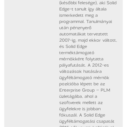
(későbbi felesége), aki Solid
Edge-t tanult így általa
ismerkedett meg a
programmal. Tanulmányai
után pénznyerő
automatákat terveztett
2007-ig, majd ekkor váltott,
és Solid Edge
terméktámogató
mérnökként folytatta
pályafutását. A 2012-es
változások hatására
ügyféltámogató mérnök
pozícióba lépett be az
Enterprise Group – PLM
üzletágába, ahol a
szoftverek mellett az
ügyfelekre is jobban
fókuszál. A Solid Edge
ügyféltámogatási csapatát