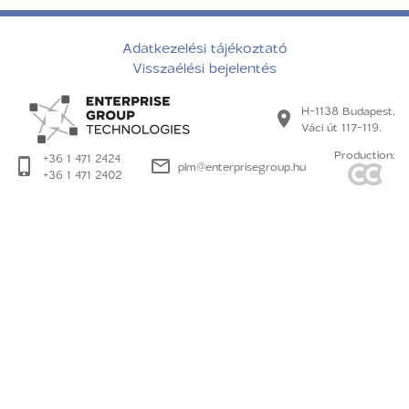
Adatkezelési tájékoztató
Visszaélési bejelentés
H-1138 Budapest,
Váci út 117-119.
Production:
+36 1 471 2424
plm@enterprisegroup.hu
+36 1 471 2402