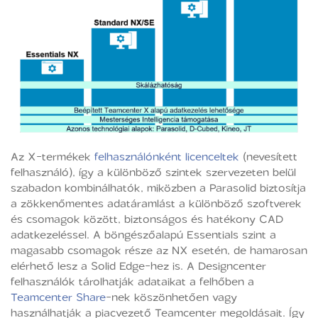
Az X-termékek
felhasználónként licenceltek
(nevesített
felhasználó), így a különböző szintek szervezeten belül
szabadon kombinálhatók, miközben a Parasolid biztosítja
a zökkenőmentes adatáramlást a különböző szoftverek
és csomagok között, biztonságos és hatékony CAD
adatkezeléssel. A böngészőalapú Essentials szint a
magasabb csomagok része az NX esetén, de hamarosan
elérhető lesz a Solid Edge-hez is. A Designcenter
felhasználók tárolhatják adataikat a felhőben a
Teamcenter Share
-nek köszönhetően vagy
használhatják a piacvezető Teamcenter megoldásait. Így