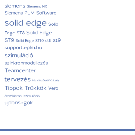
siemens
Siemens NX
Siemens PLM Software
solid edge
Solid
Solid Edge
Edge ST8
ST9
st9
st8
Solid Edge ST10
support.eplm.hu
szimuláció
szinkronmodellezés
Teamcenter
tervezés
tervezőrendszer
Tippek Trükkök
Vero
áramlástani szimuláció
újdonságok