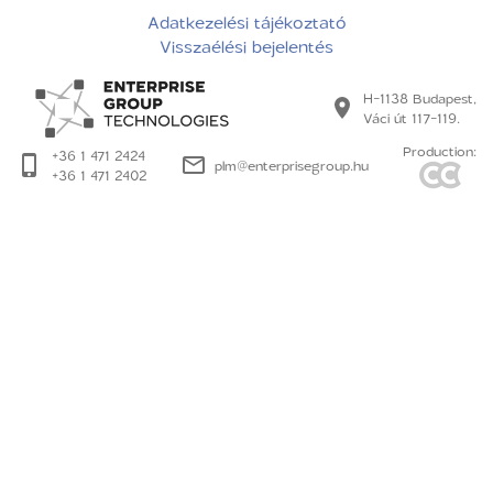
Adatkezelési tájékoztató
Visszaélési bejelentés
H-1138 Budapest,
Váci út 117-119.
Production:
+36 1 471 2424
plm@enterprisegroup.hu
+36 1 471 2402