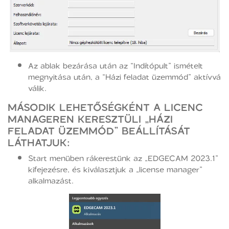
Az ablak bezárása után az “Indítópult” ismételt
megnyitása után, a “Házi feladat üzemmód” aktívvá
válik.
MÁSODIK LEHETŐSÉGKÉNT A LICENC
MANAGEREN KERESZTÜLI „HÁZI
FELADAT ÜZEMMÓD” BEÁLLÍTÁSÁT
LÁTHATJUK:
Start menüben rákerestünk az „EDGECAM 2023.1”
kifejezésre, és kiválasztjuk a „license manager”
alkalmazást.