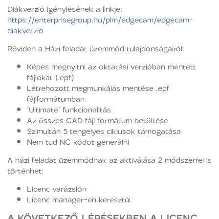
Diákverzió igénylésének a linkje:
https://enterprisegroup.hu/plm/edgecam/edgecam-
diakverzio
Röviden a Házi feladat üzemmód tulajdonságairól:
Képes megnyitni az oktatási verzióban mentett
fájlokat (.epf)
Létrehozott megmunkálás mentése .epf
fájlformátumban
‘Ultimate’ funkcionalitás
Az összes CAD fájl formátum betöltése
Szimultán 5 tengelyes ciklusok támogatása
Nem tud NC kódot generálni
A házi feladat üzemmódnak az aktiválása 2 módszerrel is
történhet:
Licenc varázslón
Licenc manager-en keresztül
A KÖVETKEZŐ LÉPÉSEKBEN A LICENC