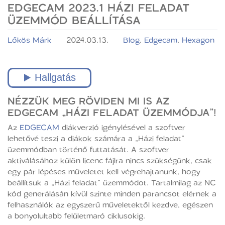
EDGECAM 2023.1 HÁZI FELADAT
ÜZEMMÓD BEÁLLÍTÁSA
Lőkös Márk
2024.03.13.
Blog
,
Edgecam
,
Hexagon
NÉZZÜK MEG RÖVIDEN MI IS AZ
EDGECAM „HÁZI FELADAT ÜZEMMÓDJA”!
Az
EDGECAM
diákverzió igénylésével a szoftver
lehetővé teszi a diákok számára a „Házi feladat”
üzemmódban történő futtatását. A szoftver
aktiválásához külön licenc fájlra nincs szükségünk, csak
egy pár lépéses műveletet kell végrehajtanunk, hogy
beállítsuk a „Házi feladat” üzemmódot. Tartalmilag az NC
kód generálásán kívül szinte minden parancsot elérnek a
felhasználók az egyszerű műveletektől kezdve, egészen
a bonyolultabb felületmaró ciklusokig.