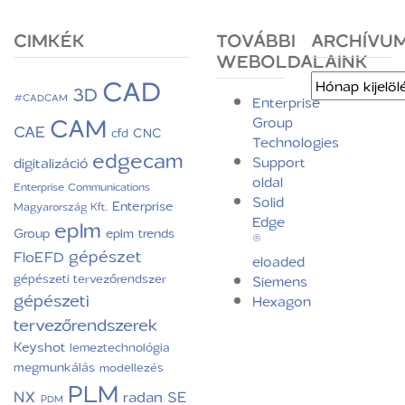
CIMKÉK
TOVÁBBI
ARCHÍVU
WEBOLDALAINK
CAD
Archívum
3D
#CADCAM
Enterprise
CAM
Group
CAE
CNC
cfd
Technologies
edgecam
Support
digitalizáció
oldal
Enterprise Communications
Solid
Enterprise
Magyarország Kft.
Edge
eplm
Group
eplm trends
®
gépészet
FloEFD
eloaded
gépészeti tervezőrendszer
Siemens
gépészeti
Hexagon
tervezőrendszerek
Keyshot
lemeztechnológia
megmunkálás
modellezés
PLM
NX
radan
SE
PDM