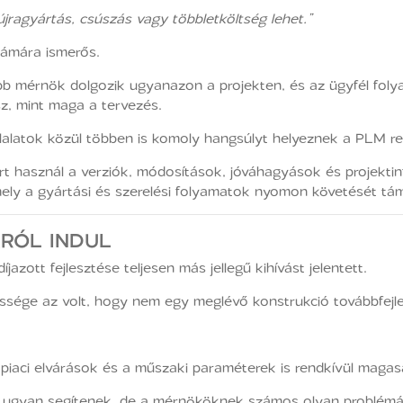
 újragyártás, csúszás vagy többletköltség lehet.”
zámára ismerős.
bb mérnök dolgozik ugyanazon a projekten, és az ügyfél folya
sz, mint maga a tervezés.
llalatok közül többen is komoly hangsúlyt helyeznek a PLM re
t használ a verziók, módosítások, jóváhagyások és projektinf
mely a gyártási és szerelési folyamatok nyomon követését tá
RÓL INDUL
zott fejlesztése teljesen más jellegű kihívást jelentett.
essége az volt, hogy nem egy meglévő konstrukció továbbfejle
a piaci elvárások és a műszaki paraméterek is rendkívül magas
ok ugyan segítenek, de a mérnököknek számos olyan problémát