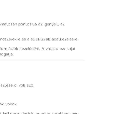
matosan pontosítja az igényeit, az
ndszerekre és a strukturált adatkezelésre.
ormációk kezelésére. A vállalat ezt saját
mogatja.
sztéséről volt szó.
ak voltak.
 kell megoldaniuk, amellyel korábban még