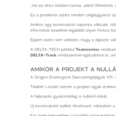
„Ha ez nincs kézben tartva, abból félreértés,
Ez a probléma szinte minden célgépgyártó s
Amikor egy konstrukció naponta változik, tö
információ kezelése legalább olyan fontos le
Éppen ezért nem véletlen, hogy a díjazott vá
A DELTA-TECH például
Teamcenter
rendszer
DELTA-Track
rendszerével egészítette ki, a
AMIKOR A PROJEKT A NULLÁ
A Strigon Esztergomi Szerszámgépgyár Kft. díja
Talabér László szerint a projekt egyik érdek
A fejlesztés gyakorlatilag a nulláról indult.
Új konstrukciót kellett létrehozni, miközben 
Egy ilyen helyzetben a korábbi tapasztalat