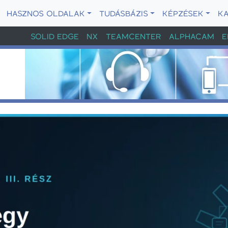
HASZNOS OLDALAK
TUDÁSBÁZIS
KÉPZÉSEK
K
SOLID EDGE
NX
TEAMCENTER
ALPHACAM
E