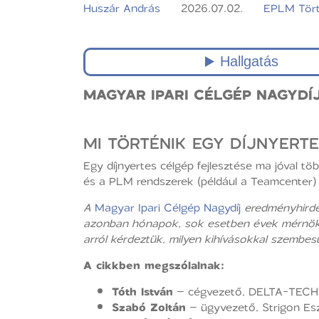
Huszár András
2026.07.02.
EPLM Tör
MAGYAR IPARI CÉLGÉP NAGYDÍJ 
MI TÖRTÉNIK EGY DÍJNYERT
Egy díjnyertes célgép fejlesztése ma jóval t
és a PLM rendszerek (például a Teamcenter) d
A
Magyar Ipari Célgép Nagydíj
eredményhirdet
azonban hónapok, sok esetben évek mérnöki m
arról kérdeztük, milyen kihívásokkal szembesü
A cikkben megszólalnak:
Tóth István
– cégvezető, DELTA-TECH M
Szabó Zoltán
– ügyvezető, Strigon Es