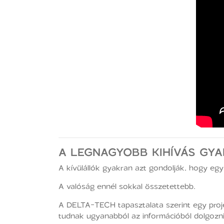
A LEGNAGYOBB KIHÍVÁS GY
A kívülállók gyakran azt gondolják, hogy egy
A valóság ennél sokkal összetettebb.
A DELTA-TECH tapasztalata szerint egy proj
tudnak ugyanabból az információból dolgozni