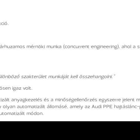
ció.
párhuzamos mérnöki munka (concurrent engineering), ahol a s
lönböző szakterület munkáját kell összehangolni.”
sen igaz volt.
tizált anyagkezelés és a minőségellenőrzés egyszerre jelent
 olyan automatizált állomásé, amely az Audi PPE hajtáslánc
automatizált módon.