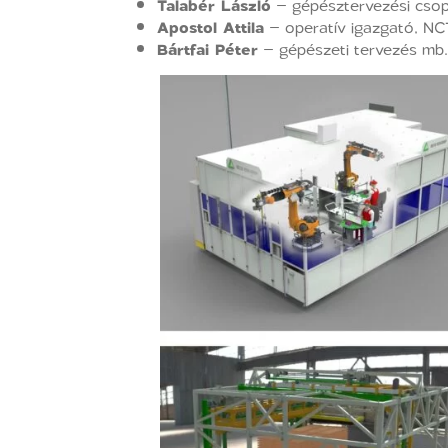
Talabér László
– gépésztervezési csop
Apostol Attila
– operatív igazgató, NCT 
Bártfai Péter
– gépészeti tervezés mb. 