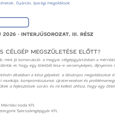
ténetek
,
Gyártás
,
Iparági megoldások
2026 · INTERJÚSOROZAT, III. RÉSZ
ES CÉLGÉP MEGSZÜLETÉSE ELŐTT?
öbb, mint jó konstrukció: a magyar célgépgyártásban a mérnök
öntik el, hogy egy ötletből lesz-e versenyképes, díjnyertes
ésén általában a kész gépeket, a látványos megoldásokat és
unkája, kompromisszumai, újratervezései és problémamegoldá
ltek a fejlesztések során, és mi kellett ahhoz, hogy egy ötle
érnöki Iroda Kft.
ztergomi Szerszámgépgyár Kft.