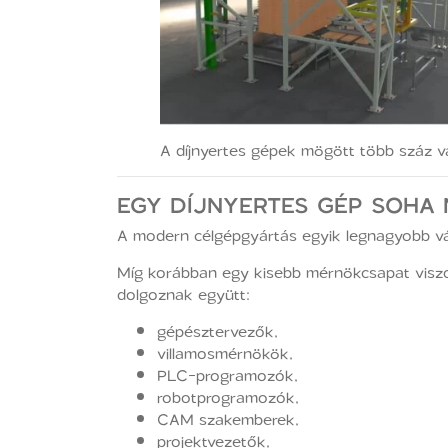
A díjnyertes gépek mögött több száz v
EGY DÍJNYERTES GÉP SOHA
A modern célgépgyártás egyik legnagyobb vá
Míg korábban egy kisebb mérnökcsapat viszon
dolgoznak együtt:
gépésztervezők,
villamosmérnökök,
PLC-programozók,
robotprogramozók,
CAM szakemberek,
projektvezetők,