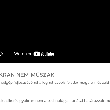
AKRAN NEM MŰSZAKI
 célgép fejlesztésénél a legnehezebb feladat maga a műszaki
ekt sikerét gyakran nem a technológia korlátai határozzák m
.