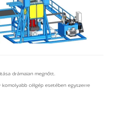
itása drámaian megnőtt.
gy komolyabb célgép esetében egyszerre