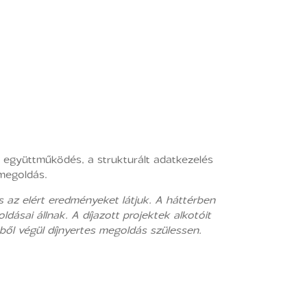
i együttműködés, a strukturált adatkezelés
 megoldás.
 az elért eredményeket látjuk. A háttérben
sai állnak. A díjazott projektek alkotóit
tből végül díjnyertes megoldás szülessen.