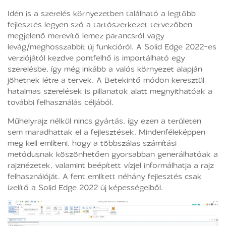
Idén is a szerelés környezetben található a legtöbb
fejlesztés legyen szó a tartószerkezet tervezőben
megjelenő merevítő lemez parancsról vagy
levág/meghosszabbít új funkcióról. A Solid Edge 2022-es
verziójától kezdve pontfelhő is importálható egy
szerelésbe, így még inkább a valós környezet alapján
jöhetnek létre a tervek. A Betekintő módon keresztül
hatalmas szerelések is pillanatok alatt megnyithatóak a
további felhasználás céljából.
Műhelyrajz nélkül nincs gyártás, így ezen a területen
sem maradhattak el a fejlesztések. Mindenféleképpen
meg kell említeni, hogy a többszálas számítási
metódusnak köszönhetően gyorsabban generálhatóak a
rajznézetek, valamint beépített vízjel informálhatja a rajz
felhasználóját. A fent említett néhány fejlesztés csak
ízelítő a Solid Edge 2022 új képességeiből.