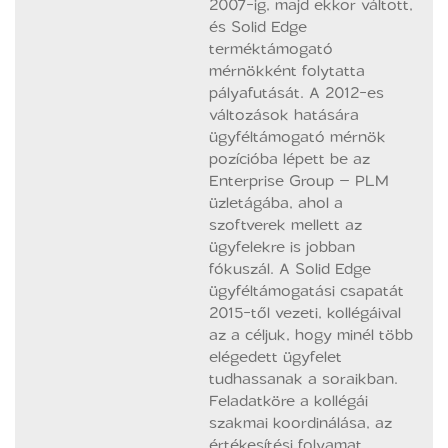
2007-ig, majd ekkor váltott,
és Solid Edge
terméktámogató
mérnökként folytatta
pályafutását. A 2012-es
változások hatására
ügyféltámogató mérnök
pozícióba lépett be az
Enterprise Group – PLM
üzletágába, ahol a
szoftverek mellett az
ügyfelekre is jobban
fókuszál. A Solid Edge
ügyféltámogatási csapatát
2015-től vezeti, kollégáival
az a céljuk, hogy minél több
elégedett ügyfelet
tudhassanak a soraikban.
Feladatköre a kollégái
szakmai koordinálása, az
értékesítési folyamat