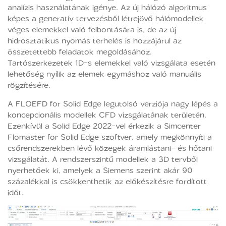
analízis használatának igénye. Az új hálózó algoritmus
képes a generatív tervezésből létrejövő hálómodellek
véges elemekkel való felbontására is, de az új
hidrosztatikus nyomás terhelés is hozzájárul az
összetettebb feladatok megoldásához.
Tartószerkezetek 1D-s elemekkel való vizsgálata esetén
lehetőség nyílik az elemek egymáshoz való manuális
rögzítésére.
A FLOEFD for Solid Edge legutolsó verziója nagy lépés a
koncepcionális modellek CFD vizsgálatának területén.
Ezenkívül a Solid Edge 2022-vel érkezik a Simcenter
Flomaster for Solid Edge szoftver, amely megkönnyíti a
csőrendszerekben lévő közegek áramlástani- és hőtani
vizsgálatát. A rendszerszintű modellek a 3D tervből
nyerhetőek ki, amelyek a Siemens szerint akár 90
százalékkal is csökkenthetik az előkészítésre fordított
időt.