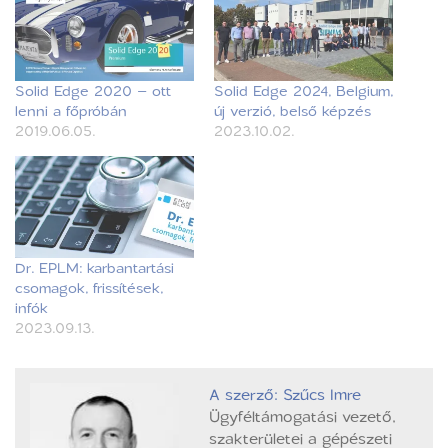
Solid Edge 2020 – ott
Solid Edge 2024, Belgium,
lenni a főpróbán
új verzió, belső képzés
2019.06.05.
2023.10.02.
Dr. EPLM: karbantartási
csomagok, frissítések,
infók
2023.09.13.
A szerző: Szűcs Imre
Ügyféltámogatási vezető,
szakterületei a gépészeti