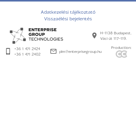
Adatkezelési tájékoztató
Visszaélési bejelentés
H-1138 Budapest,
Váci út 117-119.
Production:
+36 1 471 2424
plm@enterprisegroup.hu
+36 1 471 2402