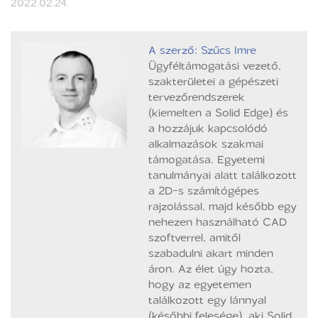
2022.02.24.
A szerző: Szűcs Imre
Ügyféltámogatási vezető,
szakterületei a gépészeti
tervezőrendszerek
(kiemelten a Solid Edge) és
a hozzájuk kapcsolódó
alkalmazások szakmai
támogatása. Egyetemi
tanulmányai alatt találkozott
a 2D-s számítógépes
rajzolással, majd később egy
nehezen használható CAD
szoftverrel, amitől
szabadulni akart minden
áron. Az élet úgy hozta,
hogy az egyetemen
találkozott egy lánnyal
(későbbi felesége), aki Solid