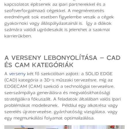
kapcsolatot építsenek az ipari partnerekkel és a
szoftverforgalmazó cégekkel. A megmérettetés
eredményeit sok esetben figyelembe veszik a cégek
gyakornoki vagy álláspályázatainál is. Így a diákok
számára valódi ugródeszkát is jelenthet a szakmai
karrierükben.
A VERSENY LEBONYOLÍTÁSA – CAD
ÉS CAM KATEGÓRIÁK
A
verseny
két fő szekcióban zajlott: a SOLID EDGE
(CAD) kategória a 3D-s műszaki tervezésre, míg az
EDGECAM (CAM) szekció a technológiai tervezésre,
szerszámpálya generálásra és megvalósíthatósági
stratégiákra fókuszált. A feladatok általában valós ipari
problémákat modelleznek. Például egy alkatrész vagy
szerelés újratervezése, gyárthatóság vizsgálata, vagy
egy megmunkálási folyamat optimalizálása.