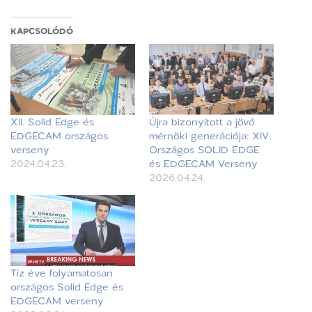
KAPCSOLÓDÓ
XII. Solid Edge és
Újra bizonyított a jövő
EDGECAM országos
mérnöki generációja: XIV.
verseny
Országos SOLID EDGE
2024.04.23.
és EDGECAM Verseny
2026.04.24.
Tíz éve folyamatosan
országos Solid Edge és
EDGECAM verseny