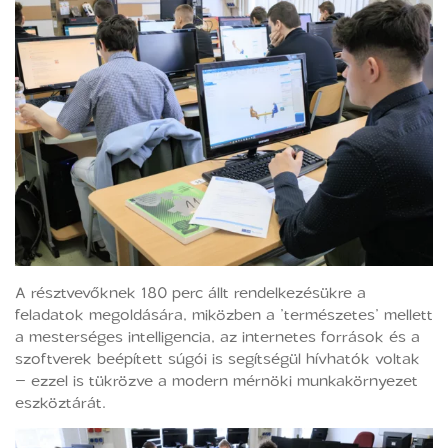
A résztvevőknek 180 perc állt rendelkezésükre a
feladatok megoldására, miközben a ’természetes’ mellett
a mesterséges intelligencia, az internetes források és a
szoftverek beépített súgói is segítségül hívhatók voltak
– ezzel is tükrözve a modern mérnöki munkakörnyezet
eszköztárát.