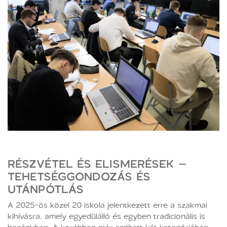
RÉSZVÉTEL ÉS ELISMERÉSEK –
TEHETSÉGGONDOZÁS ÉS
UTÁNPÓTLÁS
A 2025-ös közel 20 iskola jelentkezett erre a szakmai
kihívásra, amely egyedülálló és egyben tradicionális is
hazánkban. A korábban már említett két kategóriában