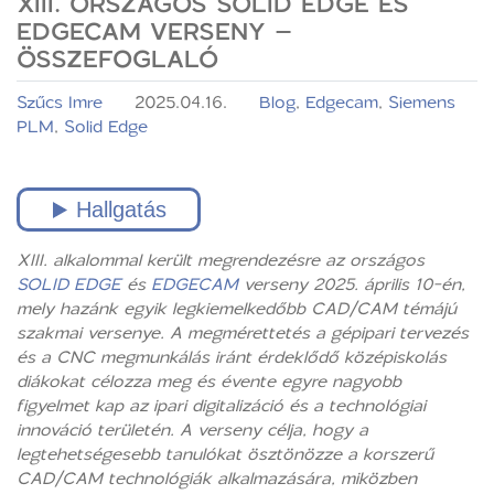
XIII. ORSZÁGOS SOLID EDGE ÉS
EDGECAM VERSENY –
ÖSSZEFOGLALÓ
Szűcs Imre
2025.04.16.
Blog
,
Edgecam
,
Siemens
PLM
,
Solid Edge
XIII. alkalommal került megrendezésre az országos
SOLID EDGE
és
EDGECAM
verseny
2025
. április 10-én,
mely hazánk egyik legkiemelkedőbb
CAD/CAM
témájú
szakmai versenye. A megmérettetés a gépipari tervezés
és a
CNC
megmunkálás iránt érdeklődő középiskolás
diákokat célozza meg
és évente egyre nagyobb
figyelmet kap az ipari digitalizáció és a technológiai
innováció területén.
A verseny célja, hogy a
legtehetségesebb tanulókat ösztönözze a korszerű
CAD/CAM technológiák alkalmazására, miközben