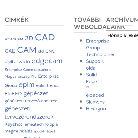
CIMKÉK
TOVÁBBI
ARCHÍVU
WEBOLDALAINK
CAD
Archívum
3D
#CADCAM
Enterprise
CAM
Group
CAE
CNC
cfd
Technologies
edgecam
Support
digitalizáció
oldal
Enterprise Communications
Solid
Enterprise
Magyarország Kft.
Edge
eplm
Group
eplm trends
®
gépészet
FloEFD
eloaded
gépészeti tervezőrendszer
Siemens
gépészeti
Hexagon
tervezőrendszerek
Keyshot
lemeztechnológia
megmunkálás
modellezés