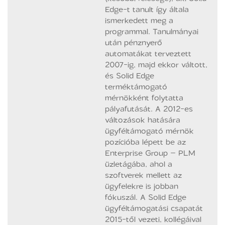
Edge-t tanult így általa
ismerkedett meg a
programmal. Tanulmányai
után pénznyerő
automatákat terveztett
2007-ig, majd ekkor váltott,
és Solid Edge
terméktámogató
mérnökként folytatta
pályafutását. A 2012-es
változások hatására
ügyféltámogató mérnök
pozícióba lépett be az
Enterprise Group – PLM
üzletágába, ahol a
szoftverek mellett az
ügyfelekre is jobban
fókuszál. A Solid Edge
ügyféltámogatási csapatát
2015-től vezeti, kollégáival