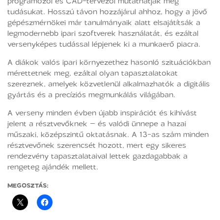
programozói és CAD-tervezői mutathatják meg
tudásukat. Hosszú távon hozzájárul ahhoz, hogy a jövő
gépészmérnökei már tanulmányaik alatt elsajátítsák a
legmodernebb ipari szoftverek használatát, és ezáltal
versenyképes tudással lépjenek ki a munkaerő piacra.
A diákok valós ipari környezethez hasonló szituációkban
mérettetnek meg, ezáltal olyan tapasztalatokat
szereznek, amelyek közvetlenül alkalmazhatók a digitális
gyártás és a precíziós megmunkálás világában.
A verseny minden évben újabb inspirációt és kihívást
jelent a résztvevőknek – és valódi ünnepe a hazai
műszaki, középszintű oktatásnak. A 13-as szám minden
résztvevőnek szerencsét hozott, mert egy sikeres
rendezvény tapasztalataival lettek gazdagabbak a
rengeteg ajándék mellett.
MEGOSZTÁS: