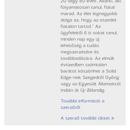
20 vagy 80 éves. Akárki, aki
folyamatosan tanul, fiatal
marad. Az élet legnagyobb
dolga az, hogy az eszedet
fiatalon tartsd.” Az
ügyfeleitől ő is sokat tanul,
minden nap egy új
lehetőség a tudás
megszerzésére és
továbbadására. Az elmúlt
évtizedben számtalan
barátot köszönhet a Solid
Edge-nek Szegedtől Győrig
vagy az Egyesült Államoktól
Indián át Új-Zélandig.
További információ a
szerzőről
A szerző további cikkei »