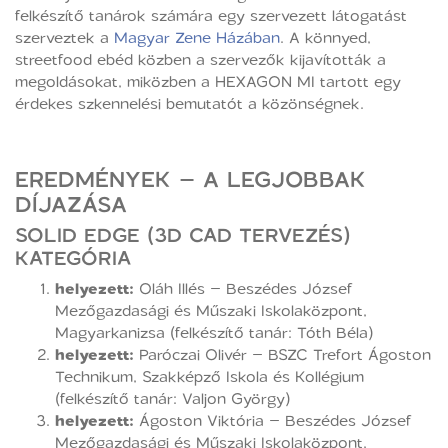
felkészítő tanárok számára egy szervezett látogatást
szerveztek a
Magyar Zene Házában
. A könnyed,
streetfood ebéd közben a szervezők kijavították a
megoldásokat, miközben a HEXAGON MI tartott egy
érdekes szkennelési bemutatót a közönségnek.
EREDMÉNYEK – A LEGJOBBAK
DÍJAZÁSA
SOLID EDGE (3D CAD TERVEZÉS)
KATEGÓRIA
helyezett:
Oláh Illés – Beszédes József
Mezőgazdasági és Műszaki Iskolaközpont,
Magyarkanizsa (felkészítő tanár: Tóth Béla)
helyezett:
Paróczai Olivér – BSZC Trefort Ágoston
Technikum, Szakképző Iskola és Kollégium
(felkészítő tanár: Valjon György)
helyezett:
Ágoston Viktória – Beszédes József
Mezőgazdasági és Műszaki Iskolaközpont,