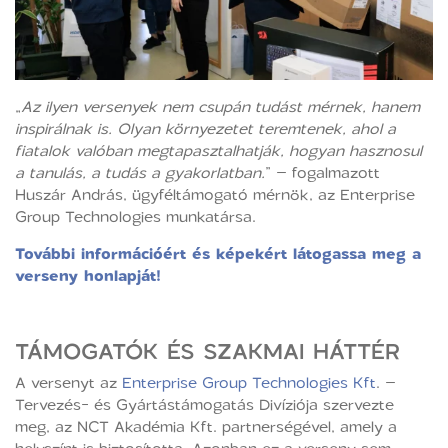
„
Az ilyen versenyek nem csupán tudást mérnek, hanem
inspirálnak is. Olyan környezetet teremtenek, ahol a
fiatalok valóban megtapasztalhatják, hogyan hasznosul
a tanulás, a tudás a gyakorlatban.
” – fogalmazott
Huszár András, ügyféltámogató mérnök, az Enterprise
Group Technologies munkatársa.
További információért és képekért látogassa meg a
verseny honlapját!
TÁMOGATÓK ÉS SZAKMAI HÁTTÉR
A versenyt az
Enterprise Group Technologies Kft
. –
Tervezés- és Gyártástámogatás Divíziója szervezte
meg, az NCT Akadémia Kft. partnerségével, amely a
helyszínt is biztosította. Azonban ez a verseny sem