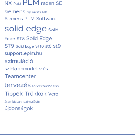
PLM
NX
radan
SE
PDM
siemens
Siemens NX
Siemens PLM Software
solid edge
Solid
Solid Edge
Edge ST8
ST9
st9
st8
Solid Edge ST10
support.eplm.hu
szimuláció
szinkronmodellezés
Teamcenter
tervezés
tervezőrendszer
Tippek Trükkök
Vero
áramlástani szimuláció
újdonságok