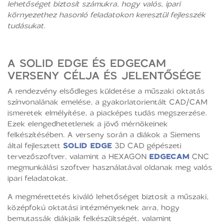
lehetőséget biztosít számukra, hogy valós, ipari
környezethez hasonló feladatokon keresztül fejlesszék
tudásukat.
A SOLID EDGE ÉS EDGECAM
VERSENY CÉLJA ÉS JELENTŐSÉGE
A rendezvény elsődleges küldetése a műszaki oktatás
színvonalának emelése, a gyakorlatorientált CAD/CAM
ismeretek elmélyítése, a piacképes tudás megszerzése.
Ezek elengedhetetlenek a jövő mérnökeinek
felkészítésében. A verseny során a diákok a Siemens
által fejlesztett
SOLID EDGE
3D CAD gépészeti
tervezőszoftver, valamint a HEXAGON
EDGECAM
CNC
megmunkálási szoftver használatával oldanak meg valós
ipari feladatokat.
A megmérettetés kiváló lehetőséget biztosít a műszaki,
középfokú oktatási intézményeknek arra, hogy
bemutassák diákjaik felkészültségét, valamint