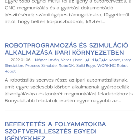
Egyre több cégnél merül fel az igény a bútortervezés, a
CNC megmunkálás és a gyártási dokumentáció
készítésének számítógépes támogatására, függetlenül
attól, hogy beltéri korpuszbútorok, köztéri...
ROBOTPROGRAMOZÁS ÉS SZIMULÁCIÓ
ALKALMAZÁSA IPARI KÖRNYEZETBEN
2022.01.06.
·
Német István
,
Veres Tibor
·
ALPHACAM Robot
,
Plant
Simulation
,
Process Simulate
,
RoboDK
,
Solid Edge
,
WORKNC Robot
·
Robot
A robotizálás szerves része az ipari automatizálásnak,
amit egyre szélesebb körben alkalmaznak gyártócellák
kiszolgálására és konkrét megmunkálási feladatokhoz is.
Bonyolultabb feladatok esetén egyre nagyobb az...
BEFEKTETÉS A FOLYAMATOKBA
SZOFTVERILLESZTÉS EGYEDI
IGÉNYEKHEZ