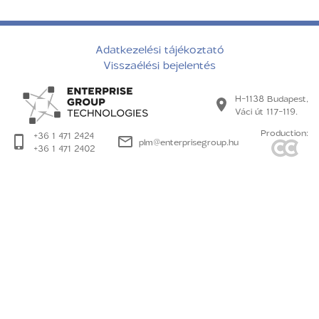
Adatkezelési tájékoztató
Visszaélési bejelentés
H-1138 Budapest,
Váci út 117-119.
Production:
+36 1 471 2424
plm@enterprisegroup.hu
+36 1 471 2402