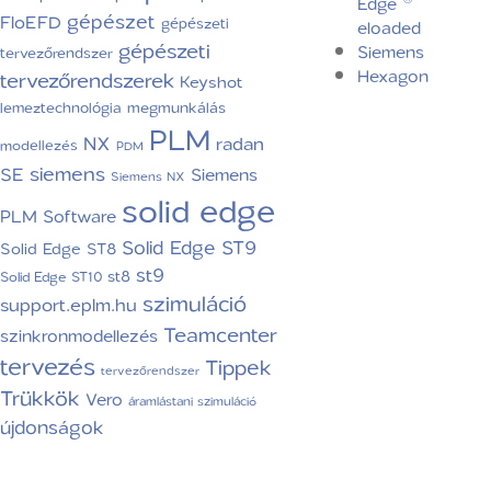
Edge ®
gépészet
FloEFD
gépészeti
eloaded
gépészeti
Siemens
tervezőrendszer
Hexagon
tervezőrendszerek
Keyshot
lemeztechnológia
megmunkálás
PLM
NX
radan
modellezés
PDM
siemens
SE
Siemens
Siemens NX
solid edge
PLM Software
Solid Edge ST9
Solid Edge ST8
st9
st8
Solid Edge ST10
szimuláció
support.eplm.hu
Teamcenter
szinkronmodellezés
tervezés
Tippek
tervezőrendszer
Trükkök
Vero
áramlástani szimuláció
újdonságok