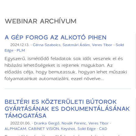
WEBINAR ARCHÍVUM
A GÉP FOROG AZ ALKOTÓ PIHEN
2024.12.13.
·
Cérna Szabolcs
,
Szatmári Ádám
,
Veres Tibor
·
Solid
Edge
·
PLM
Egyszerű, ismétlődő feladatok sok időt vesznek el és
hibázási lehetőségeket is rejtenek magukban. Az
előadás célja, hogy bemutassuk, hogyan lehet műszaki
folyamatainkat automatizálni, ezzel növelve...
BELTÉRI ES KÖZTERÜLETI BÚTOROK
GYÁRTÁSÁNAK ES DOKUMENTÁLÁSÁNAK
TÁMOGATÁSA
2022.01.06.
·
Dranka Gergő
,
Novák Ferenc
,
Veres Tibor
·
ALPHACAM
,
CABINET VISION
,
Keyshot
,
Solid Edge
·
CAD