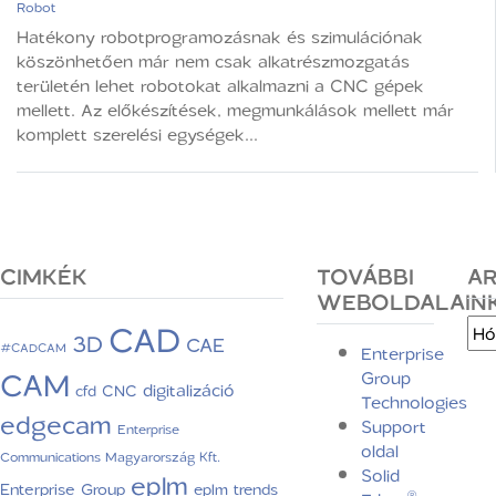
Robot
Hatékony robotprogramozásnak és szimulációnak
köszönhetően már nem csak alkatrészmozgatás
területén lehet robotokat alkalmazni a CNC gépek
mellett. Az előkészítések, megmunkálások mellett már
komplett szerelési egységek...
CIMKÉK
TOVÁBBI
A
WEBOLDALAIN
CAD
Arc
3D
CAE
#CADCAM
Enterprise
CAM
Group
digitalizáció
CNC
cfd
Technologies
edgecam
Support
Enterprise
oldal
Communications Magyarország Kft.
Solid
eplm
Enterprise Group
eplm trends