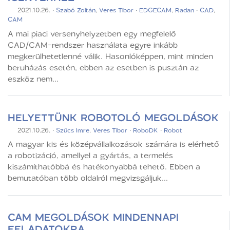
2021.10.26.
·
Szabó Zoltán
,
Veres Tibor
·
EDGECAM
,
Radan
·
CAD
,
CAM
A mai piaci versenyhelyzetben egy megfelelő
CAD/CAM-rendszer használata egyre inkább
megkerülhetetlenné válik. Hasonlóképpen, mint minden
beruházás esetén, ebben az esetben is pusztán az
eszköz nem...
HELYETTÜNK ROBOTOLÓ MEGOLDÁSOK
2021.10.26.
·
Szűcs Imre
,
Veres Tibor
·
RoboDK
·
Robot
A magyar kis és középvállalkozások számára is elérhető
a robotizáció, amellyel a gyártás, a termelés
kiszámíthatóbbá és hatékonyabbá tehető. Ebben a
bemutatóban több oldalról megvizsgáljuk...
CAM MEGOLDÁSOK MINDENNAPI
FELADATOKRA