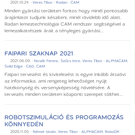
2021.10.24.
·
Veres Tibor
·
Radan
·
CAM
Minden gyártási területen fontos hogy minél pontosabb
árajánlatot tudjunk készíteni, minél rövidebb idő alatt.
Radan lemeztechnológiai CAM rendszer segítségével a
lemezalkatrészek árait a tényleges gyártási...
FAIPARI SZAKNAP 2021
2021.06.09.
·
Novák Ferenc
,
Szűcs Imre
,
Veres Tibor
·
ALPHACAM
,
Solid Edge
·
CAD
,
CAM
Faipari tervezést és kivitelezést is egyre inkább átszövi
az informatika, ami rengeteg lehetőséget nyújt
hatékonység és versenyképesség növelésére. A
tervezés minden területen központi szerepet tölthet...
ROBOTSZIMULÁCIÓ ÉS PROGRAMOZÁS
KÖNNYEDÉN
2020.11.05.
·
Német István
,
Veres Tibor
·
ALPHACAM
,
RoboDK
·