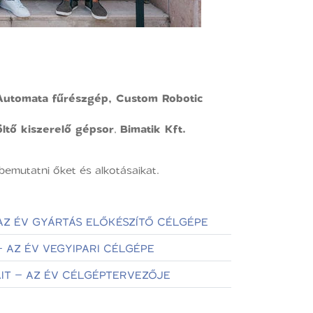
Automata fűrészgép, Custom Robotic
öltő kiszerelő gépsor
,
Bimatik Kft.
emutatni őket és alkotásaikat.
AZ ÉV GYÁRTÁS ELŐKÉSZÍTŐ CÉLGÉPE
 AZ ÉV VEGYIPARI CÉLGÉPE
AIT – AZ ÉV CÉLGÉPTERVEZŐJE