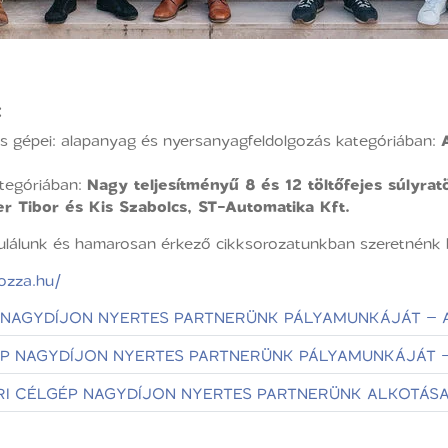
:
s gépei: alapanyag és nyersanyagfeldolgozás kategóriában:
ategóriában:
Nagy teljesítményű 8 és 12 töltőfejes súlyrat
r Tibor és Kis Szabolcs, ST-Automatika Kft.
ulálunk és hamarosan érkező cikksorozatunkban szeretnénk b
ozza.hu/
ÉP NAGYDÍJON NYERTES PARTNERÜNK PÁLYAMUNKÁJÁT – 
LGÉP NAGYDÍJON NYERTES PARTNERÜNK PÁLYAMUNKÁJÁT –
PARI CÉLGÉP NAGYDÍJON NYERTES PARTNERÜNK ALKOTÁS