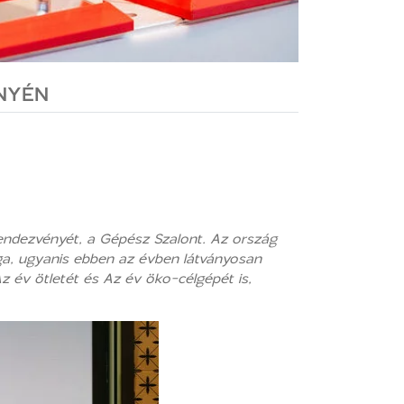
ENYÉN
rendezvényét, a Gépész Szalont. Az ország
lga, ugyanis ebben az évben látványosan
z év ötletét és Az év öko-célgépét is,