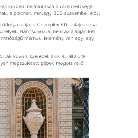
zéles körben megmutassa a rátermettségét,
knak, a piacnak, mintegy 300 szakember előtt.
 ötletgazdája, a Chemplex Kft. tulajdonosa
helyeit. Hangsúlyozta, nem az alapján kell
yen minőségű mérnöki lelemény van egy-egy
ttak között szerepel, akik az általunk
nyen megszületett gépek mögött rejlő