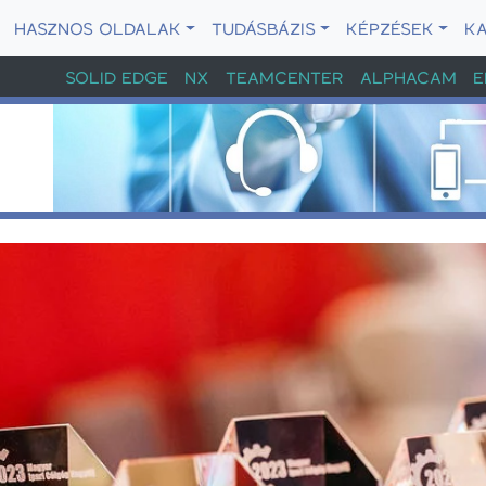
HASZNOS OLDALAK
TUDÁSBÁZIS
KÉPZÉSEK
K
SOLID EDGE
NX
TEAMCENTER
ALPHACAM
E