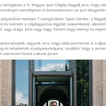
 tartogatott a III. Magyar Ipari Célgép Nagydíj arra, hogy s
tó eseményen személyesen is bemutatkozzon az ipari látogató
 pályaművel nevezett 7 kategóriában. Sipos Sándor, a Nagydíj
ni és kiemelni a célgépgyártás legjobb szakembereit, alkotómű
olcsó vagy drága, kicsi vagy nagy, hanem hogy mennyi és mil
antul büszkék vagyunk arra, hogy több partnerünk is a díjazo
g és készítették el pályamunkájukat, továbbá, hogy a verse
 szervesen hozzá tudtunk járulni.