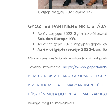
Célgép Nagydíj 2023 díjazottak
GYŐZTES PARTNEREINK LISTÁJA
Az év célgépe 2023 Gyártás-előkészíté
Solution Europe Kft.
Az év célgépe 2023 Vegyipari gépek k
Az
év célgéptervezője 2023-ban: Ike
Minden partnerünknek ezúton is szívből grat
További információ:
https://www.gepedvanh
BEMUTATJUK A III. MAGYAR IPARI CÉLG
ISMERJÉK MEG A III. MAGYAR IPARI CÉ
BÜSZKÉN MUTATJUK BE A III. MAGYAR I
Ismerje meg termékeinket!