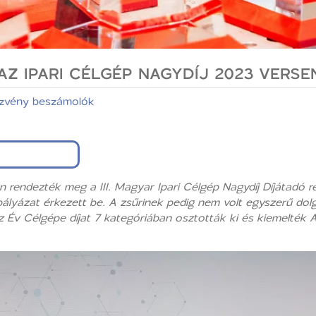
AZ IPARI CÉLGÉP NAGYDÍJ 2023 VERS
zvény beszámolók
n rendezték meg a III. Magyar Ipari Célgép Nagydíj Díjátadó 
pályázat érkezett be. A zsűrinek pedig nem volt egyszerű do
Év Célgépe díjat 7 kategóriában osztották ki és kiemelték A