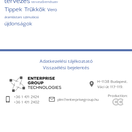
tervezés
tervezőrendszer
Tippek Trükkök
Vero
áramlástani szimuláció
újdonságok
Adatkezelési tájékoztató
Visszaélési bejelentés
H-1138 Budapest,
Váci út 117-119.
Production:
+36 1 471 2424
plm@enterprisegroup.hu
+36 1 471 2402