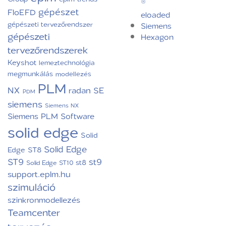
®
gépészet
FloEFD
eloaded
gépészeti tervezőrendszer
Siemens
gépészeti
Hexagon
tervezőrendszerek
Keyshot
lemeztechnológia
megmunkálás
modellezés
PLM
NX
radan
SE
PDM
siemens
Siemens NX
Siemens PLM Software
solid edge
Solid
Solid Edge
Edge ST8
ST9
st9
st8
Solid Edge ST10
support.eplm.hu
szimuláció
szinkronmodellezés
Teamcenter