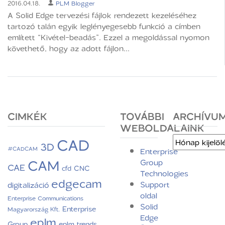
2016.04.18.
PLM Blogger
A Solid Edge tervezési fájlok rendezett kezeléséhez
tartozó talán egyik leglényegesebb funkció a címben
említett “Kivétel-beadás”. Ezzel a megoldással nyomon
követhető, hogy az adott fájlon...
CIMKÉK
TOVÁBBI
ARCHÍVU
WEBOLDALAINK
CAD
Archívum
3D
#CADCAM
Enterprise
CAM
Group
CAE
CNC
cfd
Technologies
edgecam
Support
digitalizáció
oldal
Enterprise Communications
Solid
Enterprise
Magyarország Kft.
Edge
eplm
Group
eplm trends