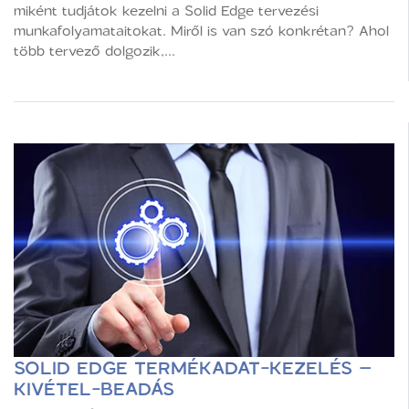
miként tudjátok kezelni a Solid Edge tervezési
munkafolyamataitokat. Miről is van szó konkrétan? Ahol
több tervező dolgozik,...
SOLID EDGE TERMÉKADAT-KEZELÉS –
KIVÉTEL-BEADÁS